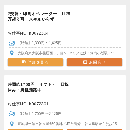
2交替・印刷オペレーター・月28
万超え可・スキルいらず
お仕事NO. h0072304
【時給】1,300円 〜1,625円
大阪府東大阪市菱屋西６丁目２−２３
／近鉄：河内小阪駅
JR：河内永和駅
詳細を見る
お問合せ
時間給1700円・リフト・土日祝
休み・男性活躍中
お仕事NO. h0072301
【時給】1,700円 〜2,125円
茨城県土浦市神立町650番地
／JR常磐線 神立駅
駅から徒歩15分
＊車