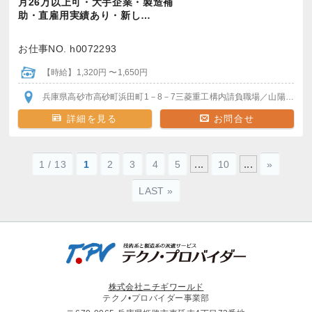
月26万以上可・大手企業・製造補
助・直雇用実績あり・新し…
お仕事NO. h0072293
【時給】1,320円 〜1,650円
兵庫県高砂市高砂町浜田町1－8－7三菱重工構内請負職場
／山陽線 荒井駅
詳細を見る
お問合せ
...
...
1 / 13
1
2
3
4
5
10
»
LAST »
株式会社ニチギワールド
テクノ•プロバイダー事業部