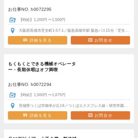
お仕事NO. h0072295
【時給】1,200円 〜1,500円
大阪府高槻市芝生町1-57-1
／阪急高槻市駅
阪急バス15分「芝生西口」バス停
詳細を見る
お問合せ
もくもくとできる機械オペレータ
ー・長期休暇はオフ満喫
お仕事NO. h0072294
【時給】1,500円 〜1,875円
茨城県つくば市御幸が丘18
／つくばエクスプレス線：研究学園駅
＊駅
詳細を見る
お問合せ