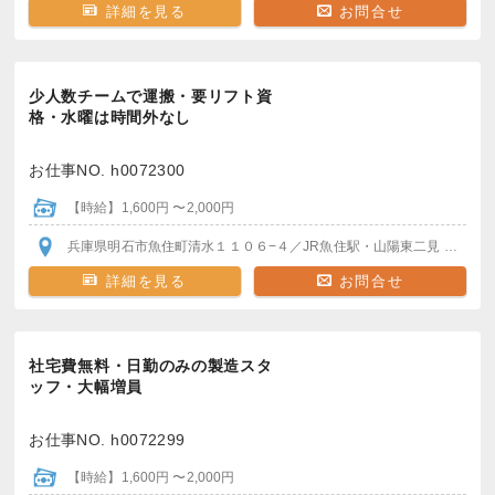
詳細を見る
お問合せ
少人数チームで運搬・要リフト資
格・水曜は時間外なし
お仕事NO. h0072300
【時給】1,600円 〜2,000円
兵庫県明石市魚住町清水１１０６−４
／JR魚住駅・山陽東二見
各駅か
詳細を見る
お問合せ
社宅費無料・日勤のみの製造スタ
ッフ・大幅増員
お仕事NO. h0072299
【時給】1,600円 〜2,000円