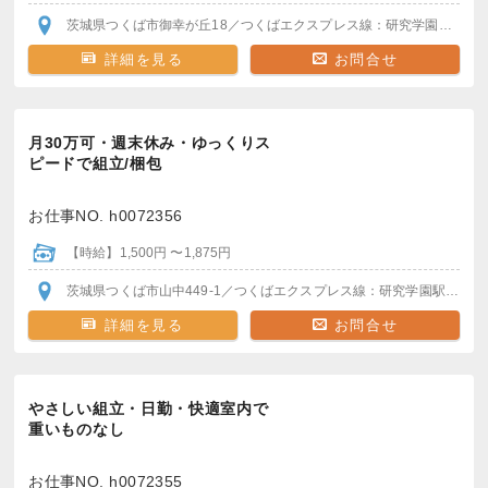
茨城県つくば市御幸が丘18
／つくばエクスプレス線：研究学園駅
＊駅
詳細を見る
お問合せ
月30万可・週末休み・ゆっくりス
ピードで組立/梱包
お仕事NO. h0072356
【時給】1,500円 〜1,875円
茨城県つくば市山中449-1
／つくばエクスプレス線：研究学園駅
＊駅か
詳細を見る
お問合せ
やさしい組立・日勤・快適室内で
重いものなし
お仕事NO. h0072355