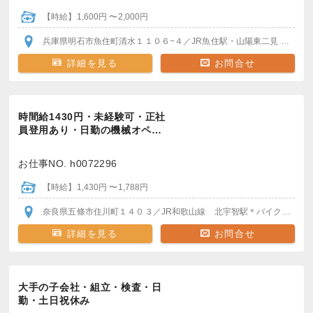
【時給】1,600円 〜2,000円
兵庫県明石市魚住町清水１１０６−４
／JR魚住駅・山陽東二見
各駅か
詳細を見る
お問合せ
時間給1430円・未経験可・正社
員登用あり・日勤の機械オペ…
お仕事NO. h0072296
【時給】1,430円 〜1,788円
奈良県五條市住川町１４０３
／JR和歌山線 北宇智駅
＊バイク・車通勤がおすすめ
詳細を見る
お問合せ
大手の子会社・組立・検査・日
勤・土日祝休み