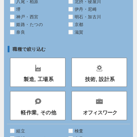
八尾・柏原
北摂・寝屋川
堺
伊丹・尼崎
神戸・西宮
明石・加古川
姫路・たつの
京都
奈良
滋賀
職種で絞り込む
製造, 工場系
技術, 設計系
軽作業, その他
オフィスワーク
組立
検査