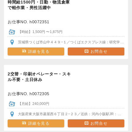
時間給1500円・日勤・物流倉庫
で軽作業・男性活躍中
お仕事NO. h0072351
【時給】1,500円 〜1,875円
茨城県つくば市山中４４９−１
／つくばエクスプレス線：研究学園駅
駅
詳細を見る
お問合せ
2交替・印刷オペレーター・スキ
ル不要・土日休み
お仕事NO. h0072305
【月給】240,000円
大阪府東大阪市菱屋西６丁目２−２３
／近鉄：河内小阪駅
JR：河内永和駅
詳細を見る
お問合せ