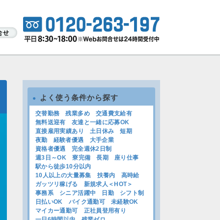
よく使う条件から探す
●
交替勤務
残業多め
交通費支給有
無料送迎有
友達と一緒に応募OK
直接雇用実績あり
土日休み
短期
夜勤
経験者優遇
大手企業
資格者優遇
完全週休2日制
週3日～OK
寮完備
長期
座り仕事
駅から徒歩10分以内
10人以上の大量募集
扶養内
高時給
ガッツリ稼げる
新規求人＜HOT＞
事務系
シニア活躍中
日勤
シフト制
日払いOK
バイク通勤可
未経験OK
マイカー通勤可
正社員登用有り
一日6時間以内
残業ゼロ