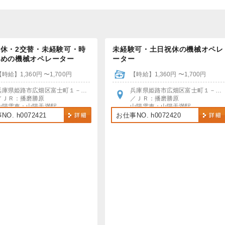
休・2交替・未経験可・時
未経験可・土日祝休の機械オペレ
多めの機械オペレーター
ーター
【時給】1,360円 〜1,700円
【時給】1,360円 〜1,700円
兵庫県姫路市広畑区富士町１－４０
兵庫県姫路市広畑区富士町１－４０
／ＪＲ：播磨勝原
／ＪＲ：播磨勝原
山陽電車：山陽天満駅
山陽電車：山陽天満駅
＊各駅より無料送迎あり
＊各駅より無料送迎あり
O. h0072421
お仕事NO. h0072420
＊車通勤OK【駐車場無料】
＊車通勤OK、無料Pあり