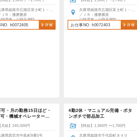
【時給】1,360円 〜1,700円
【時給】1,360円 〜1,700円
兵庫県姫路市広畑区富士町１－４０
兵庫県姫路市広畑区富士町１－４０
／ＪＲ：播磨勝原
／ＪＲ：播磨勝原
山陽電車：山陽天満駅
山陽電車：山陽天満駅
＊各駅より無料送迎あり
各駅から無料送迎あり
O. h0072405
お仕事NO. h0072403
＊車・バイク・自転車通勤OK
バイク・自転車通勤OK・車通勤ご相談ください
万可・月の勤務15日ほど・
4勤2休・マニュアル完備・ボタ
験可・機械オペレーター…
ンポチで部品加工
【月給】240,000円
【時給】1,360円 〜1,700円
兵庫県西宮市中島町8番5号
兵庫県姫路市千代田町８４０