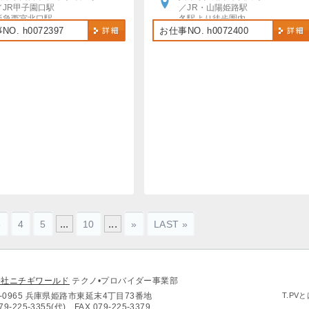
／JR甲子園口駅
／JR・山陽姫路駅
阪急西宮北口駅
各駅より徒歩圏内
から徒歩15分～19分
車・バイク・自転車通勤OK（規定あり）
O. h0072397
お仕事NO. h0072400
阪神バスJR甲子園口から徒歩15分
...
...
3
4
5
10
»
LAST »
会社ニチギワールド
テクノ•プロバイダー事業部
0-0965 兵庫県姫路市東延末4丁目73番地
T.PV
79-225-3355(代)
FAX.079-225-3379