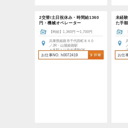
2交替/土日祝休み・時間給1360
未経
円・機械オペレーター
た手
【時給】1,360円 〜1,700円
兵庫県姫路市千代田町８４０
／JR・山陽姫路駅
＊各駅より徒歩通勤OK
＊車通勤OK、無料Pあり
お仕事NO. h0072419
お仕事N