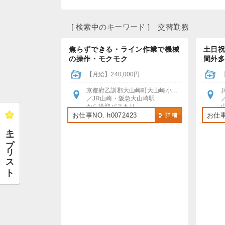
[ 検索中のキーワード ] 交替勤務
焦らずできる・ライン作業で機械
土日祝
の操作・モクモク
間外
【月給】240,000円
京都府乙訓郡大山崎町大山崎小泉1
／JR山崎・阪急大山崎駅
から送迎バスあり
お仕事NO. h0072423
お仕事N
キープリスト