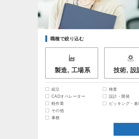
職種で絞り込む
製造, 工場系
技術, 
組立
検査
CADオペレーター
設計・開発
軽作業
ピッキング・倉
その他
事務