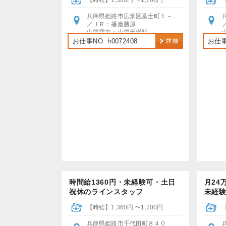
【時給】1,360円 〜1,700円
兵庫県姫路市広畑区富士町１－４０
／ＪＲ：播磨勝原
山陽電車：山陽天満駅
各駅から無料送迎あり
お仕事NO. h0072408
お仕事N
バイク・自転車通勤OK・車通勤ご相談ください
時間給1360円・未経験可・土日
月24
祝休のラインスタッフ
未経
【時給】1,360円 〜1,700円
兵庫県姫路市千代田町８４０