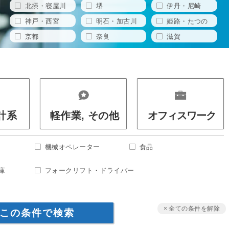
北摂・寝屋川
堺
伊丹・尼崎
神戸・西宮
明石・加古川
姫路・たつの
京都
奈良
滋賀
設計系
軽作業, その他
オフィスワーク
機械オペレーター
食品
庫
フォークリフト・ドライバー
× 全ての条件を解除