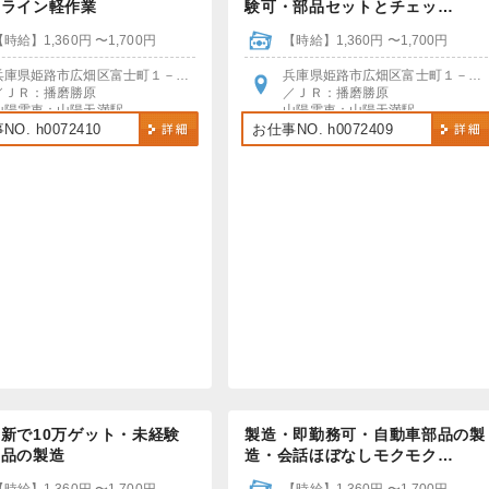
・ライン軽作業
験可・部品セットとチェッ…
【時給】1,360円 〜1,700円
【時給】1,360円 〜1,700円
兵庫県姫路市広畑区富士町１－４０
兵庫県姫路市広畑区富士町１－４０
／ＪＲ：播磨勝原
／ＪＲ：播磨勝原
山陽電車：山陽天満駅
山陽電車：山陽天満駅
各駅から無料送迎あり
＊各駅より無料送迎あり
O. h0072410
お仕事NO. h0072409
イク・自転車通勤OK・車通勤ご相談ください
＊車・バイク・自転車通勤OK
新で10万ゲット・未経験
製造・即勤務可・自動車部品の製
部品の製造
造・会話ほぼなしモクモク…