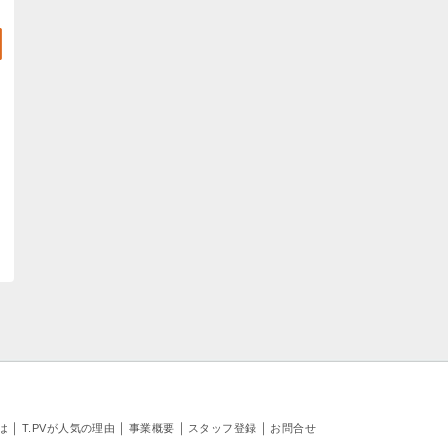
｜
｜
｜
｜
とは
T.PVが人気の理由
事業概要
スタッフ登録
お問合せ