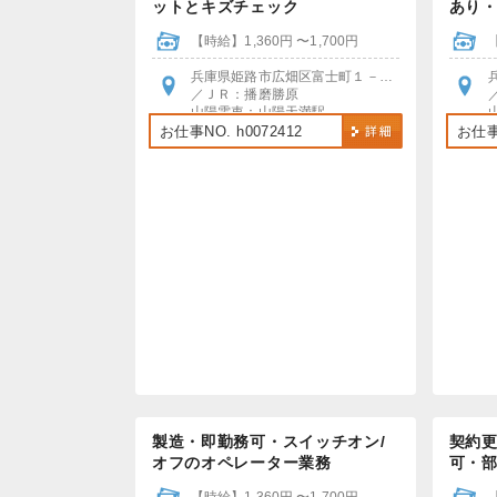
ットとキズチェック
あり
【時給】1,360円 〜1,700円
兵庫県姫路市広畑区富士町１－４０
／ＪＲ：播磨勝原
山陽電車：山陽天満駅
＊各駅より無料送迎あり
お仕事NO. h0072412
お仕事N
＊車通勤OK、無料Pあり
バ
製造・即勤務可・スイッチオン/
契約更
オフのオペレーター業務
可・