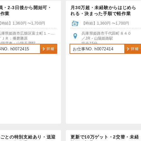
員・2‐3日後から開始可・
月30万超・未経験からはじめら
ン作業
れる・決まった手順で軽作業
【時給】1,360円 〜1,700円
【時給】1,360円 〜1,700円
兵庫県姫路市広畑区富士町１－４０
兵庫県姫路市千代田町８４０
／ＪＲ：播磨勝原
／JR・山陽姫路駅
山陽電車：山陽天満駅
徒歩15分
＊各駅より無料送迎あり
車・バイク・自転車通勤OK
O. h0072415
お仕事NO. h0072414
＊車通勤OK、無料Pあり
時ごとの特別支給あり・送迎
更新で10万ゲット・2交替・未経