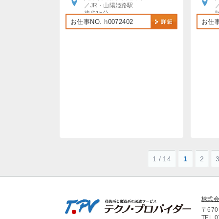
／JR・山陽姫路駅
徒歩15分
車・バイク・自転車通勤OK
お仕事NO. h0072402
お仕事N
1 / 14
1
2
株式
〒67
TEL.0