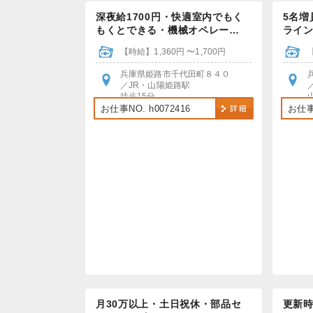
深夜給1700円・快適室内でもく
5名増
もくとできる・機械オペレー…
ライ
【時給】1,360円 〜1,700円
兵庫県姫路市千代田町８４０
／JR・山陽姫路駅
徒歩15分
車・バイク・自転車通勤OK
お仕事NO. h0072416
お仕事N
月30万以上・土日祝休・部品セ
更新