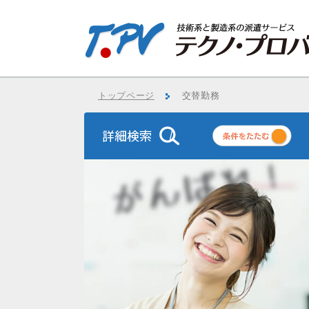
トップページ
交替勤務
条
件