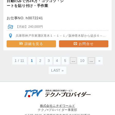
日勤のみで月24万・コツコツ・シ
ートを貼り付け・手作業
お仕事NO. h0072241
【月給】240,000円
兵庫県神戸市東灘区青木１－１－１
／阪神青木駅
から徒歩６～７分！
詳細を見る
お問合せ
...
...
1 / 11
1
2
3
4
5
10
»
LAST »
株式会社ニチギワールド
テクノ•プロバイダー事業部