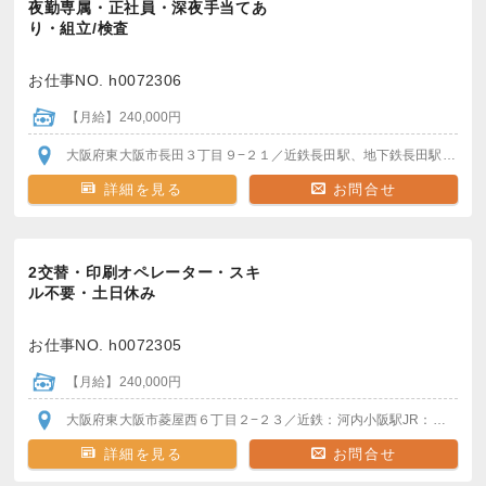
夜勤専属・正社員・深夜手当てあ
り・組立/検査
お仕事NO. h0072306
【月給】240,000円
大阪府東大阪市長田３丁目９−２１
／近鉄長田駅、地下鉄長田駅
＊駅か
詳細を見る
お問合せ
2交替・印刷オペレーター・スキ
ル不要・土日休み
お仕事NO. h0072305
【月給】240,000円
大阪府東大阪市菱屋西６丁目２−２３
／近鉄：河内小阪駅
JR：河内永和駅
詳細を見る
お問合せ