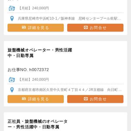
【月給】240,000円
兵庫県尼崎市中浜町10-1
／阪神本線 尼崎センタープール前駅
から徒歩
詳細を見る
お問合せ
旋盤機械オペレーター・男性活躍
中・日勤専属
お仕事NO. h0072372
【月給】240,000円
京都府京都市南区久世中久世町４丁目４４
／JR京都線 向日町駅/桂川駅
詳細を見る
お問合せ
正社員・旋盤機械のオペレータ
ー・男性活躍中・日勤専属