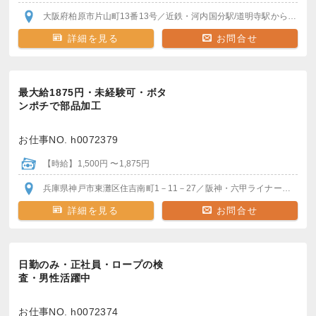
大阪府柏原市片山町13番13号
／近鉄・河内国分駅/道明寺駅
から徒歩圏内
詳細を見る
お問合せ
最大給1875円・未経験可・ボタ
ンポチで部品加工
お仕事NO. h0072379
【時給】1,500円 〜1,875円
兵庫県神戸市東灘区住吉南町1－11－27
／阪神・六甲ライナー 魚崎駅
詳細を見る
お問合せ
日勤のみ・正社員・ロープの検
査・男性活躍中
お仕事NO. h0072374