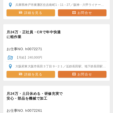
兵庫県神戸市東灘区住吉南町1－11－27
／阪神・六甲ライナー 魚崎駅
詳細を見る
お問合せ
月24万・正社員・CRで年中快適
に軽作業
お仕事NO. h0072271
【月給】240,000円
大阪府東大阪市長田３丁目９−２１
／近鉄長田駅、地下鉄長田駅
＊駅か
詳細を見る
お問合せ
月24万・土日休める・研修充実で
安心・部品を機械で加工
お仕事NO. h0072261