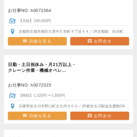
お仕事NO. h0072364
【月給】240,000円
京都府京都市南区久世中久世町４丁目４４
／JR京都線 向日町駅/桂川駅
詳細を見る
お問合せ
日勤・土日祝休み・月21万以上・
クレーン作業・機械オペレ…
お仕事NO. h0072323
【時給】1,320円 〜1,650円
兵庫県加古川市野口町古大内９００
／JR東加古川駅
徒歩通勤OK
自転車
詳細を見る
お問合せ