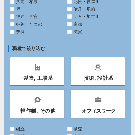
八尾・柏原
北摂・寝屋川
堺
伊丹・尼崎
神戸・西宮
明石・加古川
姫路・たつの
京都
奈良
滋賀
職種で絞り込む
製造, 工場系
技術, 設計系
軽作業, その他
オフィスワーク
組立
検査