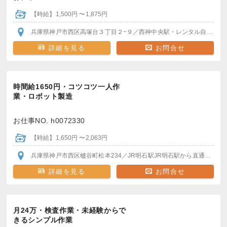
【時給】1,500円 〜1,875円
兵庫県神戸市西区高塚台３丁目２−９
／西神中央駅
・レンタル自転車OK
詳細を見る
お問合せ
時間給1650円・コツコツ一人作
業・ロボット製造
お仕事NO. h0072330
【時給】1,650円 〜2,063円
兵庫県神戸市西区櫨谷町松本234
／JR明石駅
JR明石駅から直通バスで20分程度
詳細を見る
お問合せ
月24万・検査作業・未経験からで
きるシンプル作業