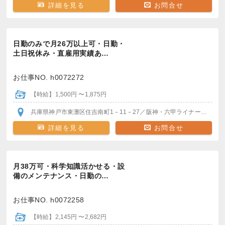
詳細を見る
お問合せ
日勤のみで月26万以上可・日勤・
土日祝休み・直雇用実績あ…
お仕事NO. h0072272
【時給】1,500円 〜1,875円
兵庫県神戸市東灘区住吉南町1－11－27
／阪神・六甲ライナー 魚崎駅
詳細を見る
お問合せ
月38万可・科学知識活かせる・設
備のメンテナンス・日勤の…
お仕事NO. h0072258
【時給】2,145円 〜2,682円