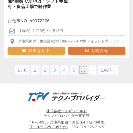
週5勤務で月19万・シフト希望
可・食品工場で軽作業
お仕事NO. h0072206
【時給】1,210円 〜1,513円
兵庫県神戸市東灘区向洋町西6－2－4(六甲アイランド内)
／アイランド北口駅
詳細を見る
お問合せ
...
1 / 8
1
2
3
4
5
»
LAST »
株式会社ニチギワールド
テクノ•プロバイダー事業部
〒670-0965 兵庫県姫路市東延末4丁目73番地
TEL.079-225-3355(代)
FAX.079-225-3379