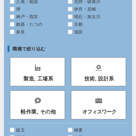
八尾・柏原
北摂・寝屋川
堺
伊丹・尼崎
神戸・西宮
明石・加古川
姫路・たつの
京都
奈良
滋賀
職種で絞り込む
製造, 工場系
技術, 設計系
軽作業, その他
オフィスワーク
組立
検査