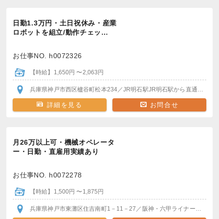
日勤1.3万円・土日祝休み・産業
ロボットを組立/動作チェッ…
お仕事NO. h0072326
【時給】1,650円 〜2,063円
兵庫県神戸市西区櫨谷町松本234
／JR明石駅
JR明石駅から直通バスで20分程度
詳細を見る
お問合せ
月26万以上可・機械オペレータ
ー・日勤・直雇用実績あり
お仕事NO. h0072278
【時給】1,500円 〜1,875円
兵庫県神戸市東灘区住吉南町1－11－27
／阪神・六甲ライナー 魚崎駅