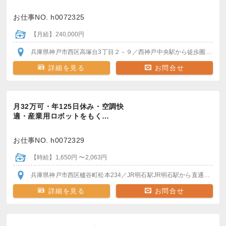
お仕事NO. h0072325
【月給】240,000円
兵庫県神戸市西区高塚台3丁目２－９
／西神戸中央駅
から徒歩圏内
車・
詳細を見る
お問合せ
月32万可・年125日休み・空調快
適・産業用ロボットをもく…
お仕事NO. h0072329
【時給】1,650円 〜2,063円
兵庫県神戸市西区櫨谷町松本234
／JR明石駅
JR明石駅から直通バスで20分程度
詳細を見る
お問合せ