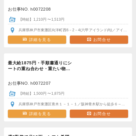
お仕事NO. h0072208
【時給】1,210円 〜1,513円
兵庫県神戸市東灘区向洋町西6－2－4(六甲アイランド内)
／アイランド北口駅
詳細を見る
お問合せ
最大給1875円・手順書通りにシ
ートの重ね合わせ・重たい物…
お仕事NO. h0072207
【時給】1,500円 〜1,875円
兵庫県神戸市東灘区青木１－１－１
／阪神青木駅
から徒歩６～７分
＊
詳細を見る
お問合せ