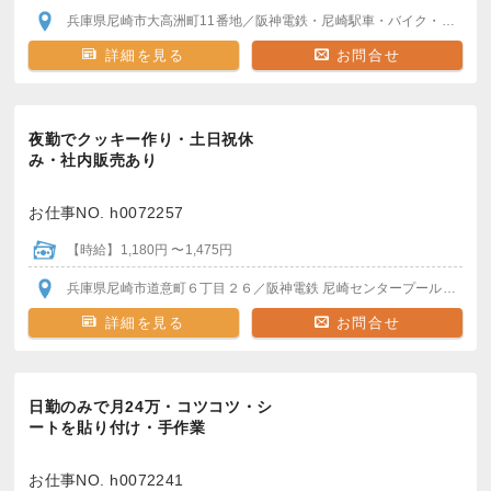
兵庫県尼崎市大高洲町11番地
／阪神電鉄・尼崎駅
車・バイク・自転車通勤OK
詳細を見る
お問合せ
夜勤でクッキー作り・土日祝休
み・社内販売あり
お仕事NO. h0072257
【時給】1,180円 〜1,475円
兵庫県尼崎市道意町６丁目２６
／阪神電鉄 尼崎センタープール前駅
か
詳細を見る
お問合せ
日勤のみで月24万・コツコツ・シ
ートを貼り付け・手作業
お仕事NO. h0072241