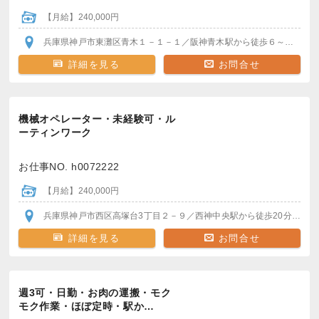
【月給】240,000円
兵庫県神戸市東灘区青木１－１－１
／阪神青木駅
から徒歩６～７分！
詳細を見る
お問合せ
機械オペレーター・未経験可・ル
ーティンワーク
お仕事NO. h0072222
【月給】240,000円
兵庫県神戸市西区高塚台3丁目２－９
／西神中央駅から徒歩20分
車・バ
詳細を見る
お問合せ
週3可・日勤・お肉の運搬・モク
モク作業・ほぼ定時・駅か…