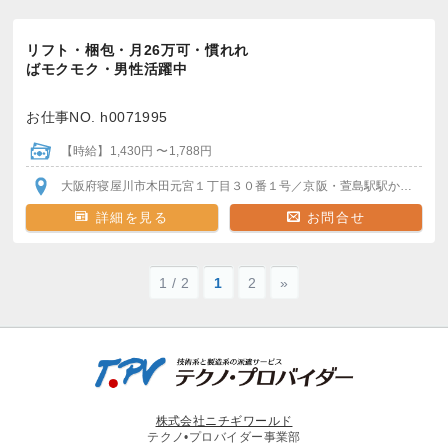
リフト・梱包・月26万可・慣れれ
ばモクモク・男性活躍中
お仕事NO. h0071995
【時給】1,430円 〜1,788円
大阪府寝屋川市木田元宮１丁目３０番１号
／京阪・萱島駅
駅から徒歩圏内
詳細を見る
お問合せ
1 / 2
1
2
»
株式会社ニチギワールド
テクノ•プロバイダー事業部