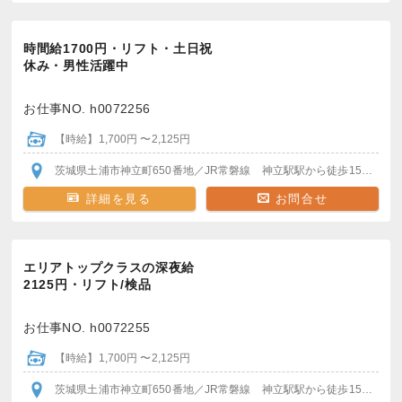
時間給1700円・リフト・土日祝
休み・男性活躍中
お仕事NO. h0072256
【時給】1,700円 〜2,125円
茨城県土浦市神立町650番地
／JR常磐線 神立駅
駅から徒歩15分
＊車
詳細を見る
お問合せ
エリアトップクラスの深夜給
2125円・リフト/検品
お仕事NO. h0072255
【時給】1,700円 〜2,125円
茨城県土浦市神立町650番地
／JR常磐線 神立駅
駅から徒歩15分
＊車