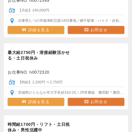
お仕事NO. h0072349
【月給】240,000円
兵庫県たつの市御津町苅屋1455番地
／網干駅
車・バイク・自転車通勤OK！
詳細を見る
お問合せ
最大給2750円・溶接経験活かせ
る・土日祝休み
お仕事NO. h0072320
【時給】2,200円 〜2,750円
茨城県ひたちなか市大字長砂163-20
／JR常磐線 勝田駅
＊勝田駅から送迎バスで30分
詳細を見る
お問合せ
時間給1700円・リフト・土日祝
休み・男性活躍中