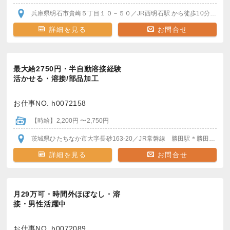
兵庫県明石市貴崎５丁目１０－５０
／JR西明石駅
から徒歩10分
バイク
詳細を見る
お問合せ
最大給2750円・半自動溶接経験
活かせる・溶接/部品加工
お仕事NO. h0072158
【時給】2,200円 〜2,750円
茨城県ひたちなか市大字長砂163-20
／JR常磐線 勝田駅
＊勝田駅から送迎バスで30分
詳細を見る
お問合せ
月29万可・時間外ほぼなし・溶
接・男性活躍中
お仕事NO. h0072089