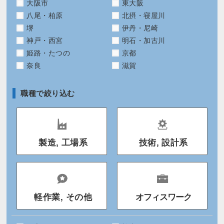
大阪市
東大阪
八尾・柏原
北摂・寝屋川
堺
伊丹・尼崎
神戸・西宮
明石・加古川
姫路・たつの
京都
奈良
滋賀
職種で絞り込む
製造, 工場系
技術, 設計系
軽作業, その他
オフィスワーク