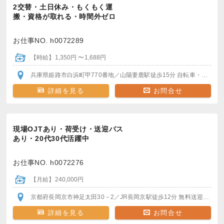
2交替・土日休み・もくもく運
搬・資格が取れる・時間外ゼロ
お仕事NO. h0072289
【時給】1,350円 〜1,688円
兵庫県姫路市白浜町甲770番地
／山陽妻鹿駅
徒歩15分
自転車・バイク通勤可
詳細を見る
お問合せ
現場OJTあり・荷受け・送迎バス
あり・20代30代活躍中
お仕事NO. h0072276
【月給】240,000円
京都府長岡京市神足太田30－2
／JR長岡京駅
徒歩12分
無料送迎バスで5分
詳細を見る
お問合せ