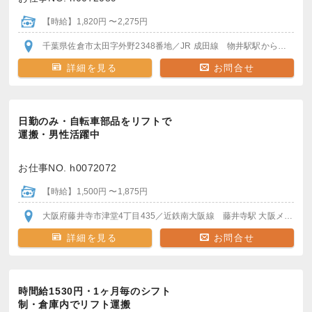
【時給】1,820円 〜2,275円
千葉県佐倉市太田字外野2348番地
／JR 成田線 物井駅
駅から徒歩25分
詳細を見る
お問合せ
日勤のみ・自転車部品をリフトで
運搬・男性活躍中
お仕事NO. h0072072
【時給】1,500円 〜1,875円
大阪府藤井寺市津堂4丁目435
／近鉄南大阪線 藤井寺駅
大阪メトロ 八尾南駅
詳細を見る
お問合せ
時間給1530円・1ヶ月毎のシフト
制・倉庫内でリフト運搬