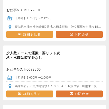
お仕事NO. h0072301
【時給】1,700円 〜2,125円
茨城県土浦市神立町650番地
／JR常磐線 神立駅
駅から徒歩15分
＊車
詳細を見る
お問合せ
少人数チームで運搬・要リフト資
格・水曜は時間外なし
お仕事NO. h0072300
【時給】1,600円 〜2,000円
兵庫県明石市魚住町清水１１０６−４
／JR魚住駅・山陽東二見
各駅か
詳細を見る
お問合せ