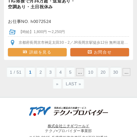
TIG溶接で月36万超・送迎あり・
空調あり・土日祝休み
お仕事NO. h0072524
【時給】1,800円 〜2,250円
京都府長岡京市神足太田30－2
／JR長岡京駅
徒歩12分
無料送迎バスで5分
詳細を見る
お問合せ
...
...
1 / 51
1
2
3
4
5
10
20
30
»
LAST »
株式会社ニチギワールド
テクノ•プロバイダー事業部