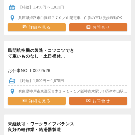
【時給】1,450円 〜1,813円
兵庫県姫路市白浜町７７０
／山陽電車 白浜の宮駅
徒歩通勤OK
車・バイク・自転車通勤OK
詳細を見る
お問合せ
民間航空機の製造・コツコツでき
て重いものなし・土日祝休…
お仕事NO. h0072526
【時給】1,500円 〜1,875円
兵庫県神戸市東灘区青木１－１－１
／阪神青木駅
JR 摂津本山駅
＊駅か
詳細を見る
お問合せ
未経験可・ワークライフバランス
良好の軽作業・給湯器製造