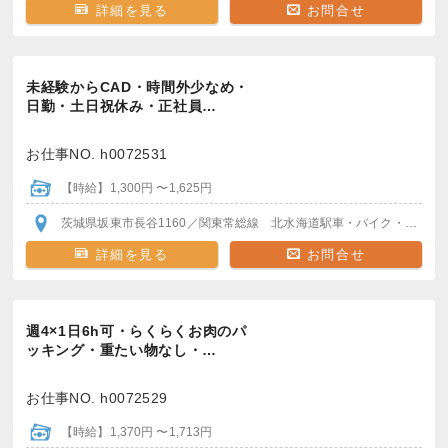
詳細を見る
お問合せ
未経験からCAD・時間外少なめ・
日勤・土日祝休み・正社員…
お仕事NO. h0072531
【時給】1,300円 〜1,625円
茨城県坂東市長谷1160
／関東常総線 北水海道駅
車・バイク・自転車通勤おすすめ
詳細を見る
お問合せ
週4×1日6h可・らくらくお肉のパ
ッキング・重たい物なし・…
お仕事NO. h0072529
【時給】1,370円 〜1,713円