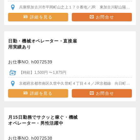
兵庫県加古川市平岡町山之上１７０番地
／JR 東加古川駅
山陽電車 別府駅
詳細を見る
お問合せ
日勤・機械オペレーター・直接雇
用実績あり
お仕事NO. h0072539
【時給】1,500円 〜1,875円
京都府京都市南区久世中久世町４丁目４４
／JR京都線 向日町駅/桂川駅
詳細を見る
お問合せ
月15日勤務でサクッと稼ぐ・機械
オペレーター・男性活躍中
お仕事NO. h0072538