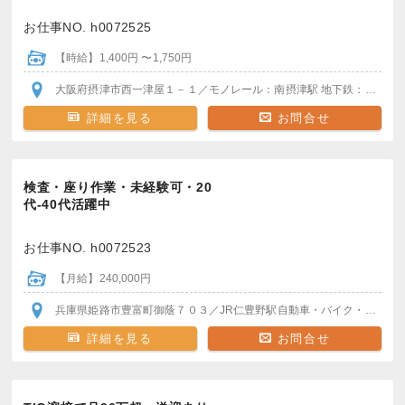
お仕事NO. h0072525
【時給】1,400円 〜1,750円
大阪府摂津市西一津屋１－１
／モノレール：南摂津駅
地下鉄：井高野駅
詳細を見る
お問合せ
検査・座り作業・未経験可・20
代-40代活躍中
お仕事NO. h0072523
【月給】240,000円
兵庫県姫路市豊富町御蔭７０３
／JR仁豊野駅
自動車・バイク・自転車通勤おすすめ
詳細を見る
お問合せ