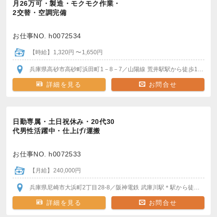
月26万可・製造・モクモク作業・
2交替・空調完備
お仕事NO. h0072534
【時給】1,320円 〜1,650円
兵庫県高砂市高砂町浜田町1－8－7
／山陽線 荒井駅
駅から徒歩15分
＊
詳細を見る
お問合せ
日勤専属・土日祝休み・20代30
代男性活躍中・仕上げ/運搬
お仕事NO. h0072533
【月給】240,000円
兵庫県尼崎市大浜町2丁目28-8
／阪神電鉄 武庫川駅
＊駅から徒歩30分
詳細を見る
お問合せ