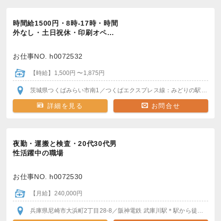
時間給1500円・8時-17時・時間
外なし・土日祝休・印刷オペ…
お仕事NO. h0072532
【時給】1,500円 〜1,875円
茨城県つくばみらい市南1
／つくばエクスプレス線：みどりの駅
駅から
詳細を見る
お問合せ
夜勤・運搬と検査・20代30代男
性活躍中の職場
お仕事NO. h0072530
【月給】240,000円
兵庫県尼崎市大浜町2丁目28-8
／阪神電鉄 武庫川駅
＊駅から徒歩30分