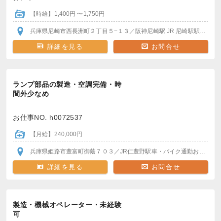
【時給】1,400円 〜1,750円
兵庫県尼崎市西長洲町２丁目５−１３
／阪神尼崎駅
JR 尼崎駅
駅から徒歩OK！
詳細を見る
お問合せ
ランプ部品の製造・空調完備・時
間外少なめ
お仕事NO. h0072537
【月給】240,000円
兵庫県姫路市豊富町御蔭７０３
／JR仁豊野駅
車・バイク通勤おすすめ！
詳細を見る
お問合せ
製造・機械オペレーター・未経験
可