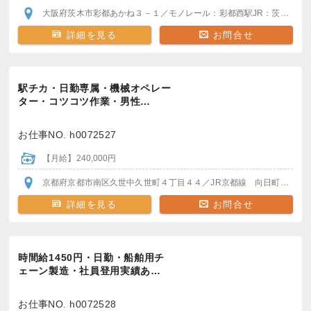
大阪府茨木市彩都あかね３－１
／モノレール：彩都西駅
JR：茨木駅
阪
詳細を見る
お問合せ
駅チカ・日勤専属・機械オペレー
ター・コツコツ作業・男性…
お仕事NO. h0072527
【月給】240,000円
京都府京都市南区久世中久世町４丁目４４
／JR京都線 向日町駅/桂川駅
詳細を見る
お問合せ
時間給1450円・日勤・船舶用チ
ェーン製造・社員登用実績あ…
お仕事NO. h0072528