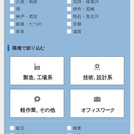
八尾・柏原
北摂・寝屋川
堺
伊丹・尼崎
神戸・西宮
明石・加古川
姫路・たつの
京都
奈良
滋賀
職種で絞り込む
製造, 工場系
技術, 設計系
軽作業, その他
オフィスワーク
組立
検査