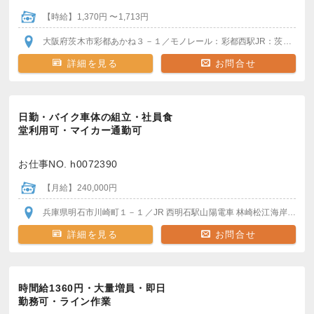
【時給】1,370円 〜1,713円
大阪府茨木市彩都あかね３－１
／モノレール：彩都西駅
JR：茨木駅
阪
詳細を見る
お問合せ
日勤・バイク車体の組立・社員食
堂利用可・マイカー通勤可
お仕事NO. h0072390
【月給】240,000円
兵庫県明石市川崎町１－１
／JR 西明石駅
山陽電車 林崎松江海岸駅
徒歩
詳細を見る
お問合せ
時間給1360円・大量増員・即日
勤務可・ライン作業