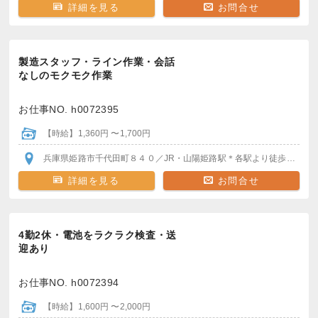
詳細を見る
お問合せ
製造スタッフ・ライン作業・会話
なしのモクモク作業
お仕事NO. h0072395
【時給】1,360円 〜1,700円
兵庫県姫路市千代田町８４０
／JR・山陽姫路駅
＊各駅より徒歩OK
＊車
詳細を見る
お問合せ
4勤2休・電池をラクラク検査・送
迎あり
お仕事NO. h0072394
【時給】1,600円 〜2,000円