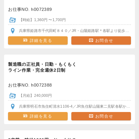
お仕事NO. h0072389
【時給】1,360円 〜1,700円
兵庫県姫路市千代田町８４０
／JR・山陽姫路駅
＊各駅より徒歩通勤OK
詳細を見る
お問合せ
製造職の正社員・日勤・もくもく
ライン作業・完全週休2日制
お仕事NO. h0072388
【月給】240,000円
兵庫県明石市魚住町清水1106-4
／JR魚住駅
山陽東二見駅
各駅から無料送迎バスあり
詳細を見る
お問合せ