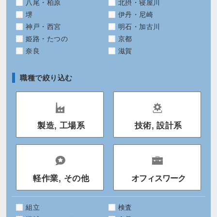
八尾・柏原
北摂・寝屋川
堺
伊丹・尼崎
神戸・西宮
明石・加古川
姫路・たつの
京都
奈良
滋賀
職種で絞り込む
製造, 工場系
技術, 設計系
軽作業, その他
オフィスワーク
組立
検査