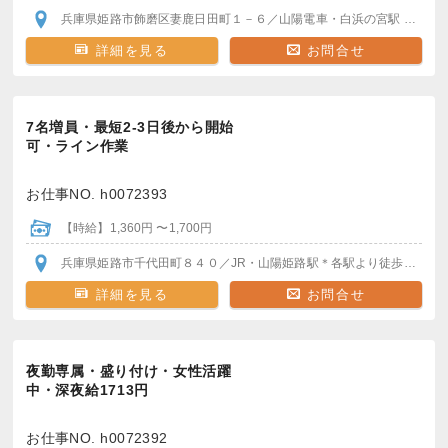
兵庫県姫路市飾磨区妻鹿日田町１－６
／山陽電車・白浜の宮駅
より無
詳細を見る
お問合せ
7名増員・最短2‐3日後から開始
可・ライン作業
お仕事NO. h0072393
【時給】1,360円 〜1,700円
兵庫県姫路市千代田町８４０
／JR・山陽姫路駅
＊各駅より徒歩通勤OK
詳細を見る
お問合せ
夜勤専属・盛り付け・女性活躍
中・深夜給1713円
お仕事NO. h0072392