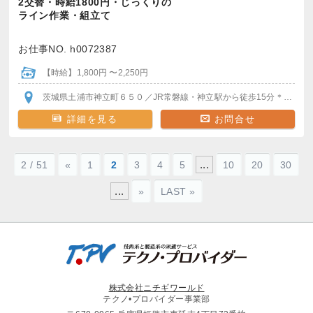
2交替・時給1800円・じっくりの
ライン作業・組立て
お仕事NO. h0072387
【時給】1,800円 〜2,250円
茨城県土浦市神立町６５０
／JR常磐線・神立駅
から徒歩15分
＊車・バイク・自転車通勤OK
詳細を見る
お問合せ
...
2 / 51
«
1
2
3
4
5
10
20
30
...
»
LAST »
株式会社ニチギワールド
テクノ•プロバイダー事業部