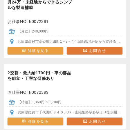
月24万・未経験からできるシンプ
ルな製造補助
お仕事NO. h0072391
【月給】240,000円
兵庫県高砂市高砂町浜田町1－8－7
／山陽線/荒井駅
から徒歩圏内
車・バ
詳細を見る
お問合せ
2交替・最大給1700円・車の部品
を組立・丁寧な研修あり
お仕事NO. h0072399
【時給】1,360円 〜1,700円
兵庫県姫路市千代田町８４０
／JR・山陽姫路駅
各駅より徒歩圏内
車・
詳細を見る
お問合せ