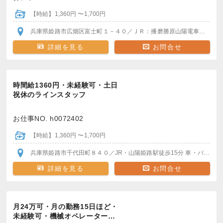
【時給】1,360円 〜1,700円
兵庫県姫路市広畑区富士町１－４０
／ＪＲ：播磨勝原
山陽電車：山陽天満駅
詳細を見る
お問合せ
時間給1360円・未経験可・土日
祝休のラインスタッフ
お仕事NO. h0072402
【時給】1,360円 〜1,700円
兵庫県姫路市千代田町８４０
／JR・山陽姫路駅
徒歩15分
車・バイク・自転車通勤OK
詳細を見る
お問合せ
月24万可・月の勤務15日ほど・
未経験可・機械オペレーター…