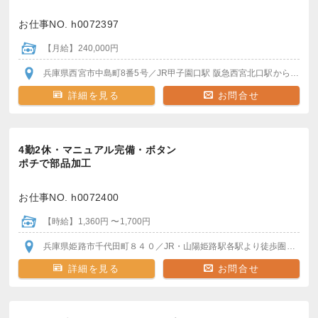
お仕事NO. h0072397
【月給】240,000円
兵庫県西宮市中島町8番5号
／JR甲子園口駅
阪急西宮北口駅
から徒歩15分～19分
詳細を見る
お問合せ
4勤2休・マニュアル完備・ボタン
ポチで部品加工
お仕事NO. h0072400
【時給】1,360円 〜1,700円
兵庫県姫路市千代田町８４０
／JR・山陽姫路駅
各駅より徒歩圏内
車・
詳細を見る
お問合せ