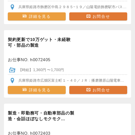
兵庫県姫路市飾磨区中島２９８５−１９
／山陽電鉄飾磨駅
市バスあり
車
詳細を見る
お問合せ
契約更新で10万ゲット・未経験
可・部品の製造
お仕事NO. h0072405
【時給】1,360円 〜1,700円
兵庫県姫路市広畑区富士町１－４０
／ＪＲ：播磨勝原
山陽電車：山陽天満駅
詳細を見る
お問合せ
製造・即勤務可・自動車部品の製
造・会話ほぼなしモクモク…
お仕事NO. h0072403