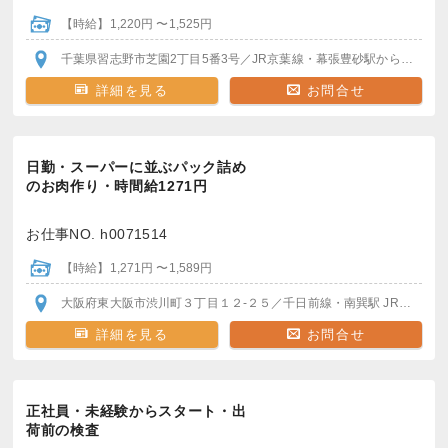
【時給】1,220円 〜1,525円
千葉県習志野市芝園2丁目5番3号
／JR京葉線・幕張豊砂駅
から徒歩7～8分
詳細を見る
お問合せ
日勤・スーパーに並ぶパック詰め
のお肉作り・時間給1271円
お仕事NO. h0071514
【時給】1,271円 〜1,589円
大阪府東大阪市渋川町３丁目１２-２５
／千日前線・南巽駅
JRおおさか東線・長瀬駅
詳細を見る
お問合せ
正社員・未経験からスタート・出
荷前の検査