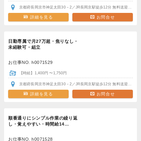
京都府長岡京市神足太田30－2
／JR長岡京駅
徒歩12分
無料送迎バスで5分
詳細を見る
お問合せ
日勤専属で月27万超・焦りなし・
未経験可・組立
お仕事NO. h0071529
【時給】1,400円 〜1,750円
京都府長岡京市神足太田30－2
／JR長岡京駅
徒歩12分
無料送迎バスで5分
詳細を見る
お問合せ
順番通りにシンプル作業の繰り返
し・覚えやすい・時間給14…
お仕事NO. h0071528