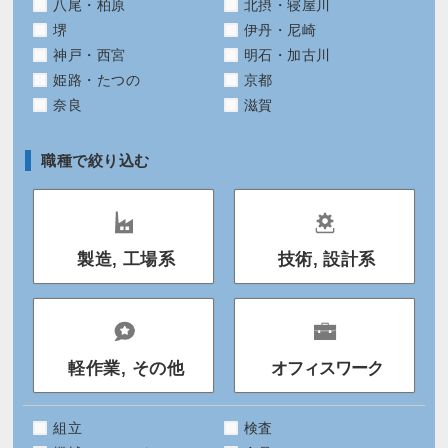
八尾・柏原
北摂・寝屋川
堺
伊丹・尼崎
神戸・西宮
明石・加古川
姫路・たつの
京都
奈良
滋賀
職種で絞り込む
製造, 工場系
技術, 設計系
軽作業, その他
オフィスワーク
組立
検査