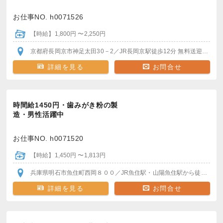
お仕事NO. h0071526
【時給】1,800円 〜2,250円
京都府長岡京市神足太田30－2
／JR長岡京駅
徒歩12分
無料送迎バスで5分
詳細を見る
お問合せ
時間給1450円・歯みがき粉の製
造・男性活躍中
お仕事NO. h0071520
【時給】1,450円 〜1,813円
兵庫県明石市魚住町西岡８００
／JR魚住駅・山陽魚住駅
から徒歩圏内
詳細を見る
お問合せ