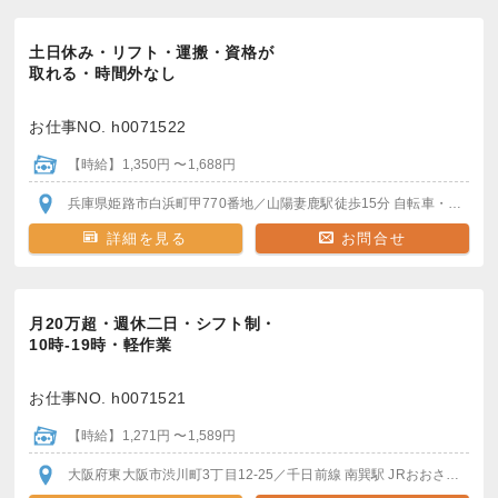
土日休み・リフト・運搬・資格が
取れる・時間外なし
お仕事NO. h0071522
【時給】1,350円 〜1,688円
兵庫県姫路市白浜町甲770番地
／山陽妻鹿駅
徒歩15分
自転車・バイク通勤可
詳細を見る
お問合せ
月20万超・週休二日・シフト制・
10時-19時・軽作業
お仕事NO. h0071521
【時給】1,271円 〜1,589円
大阪府東大阪市渋川町3丁目12-25
／千日前線 南巽駅
JRおおさか東線 長瀬駅