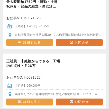
最大時間給1750円・日勤・土日
祝休み・部品の組立・男女活…
お仕事NO. h0071525
【時給】1,400円 〜1,750円
京都府長岡京市神足太田30－2
／JR長岡京駅
徒歩12分
無料送迎バスで5分
詳細を見る
お問合せ
正社員・未経験からできる・工場
内の点検・月26万
お仕事NO. h0071523
【月給】260,000円
兵庫県たつの市龍野町中井338番地
／本竜野駅
車・バイク・自転車通勤OK
詳細を見る
お問合せ