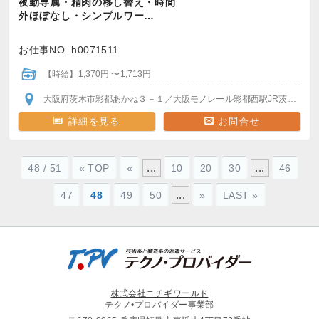
夜勤専属・精肉の移し替え・時間
外ほぼなし・シンプルワー…
お仕事NO. h0071511
【時給】1,370円 〜1,713円
大阪府茨木市彩都あかね３－１
／大阪モノレール彩都西駅
JR茨木駅
阪
詳細を見る
お問合せ
...
...
48 / 51
« TOP
«
10
20
30
46
...
47
48
49
50
»
LAST »
株式会社ニチギワールド
テクノ•プロバイダー事業部