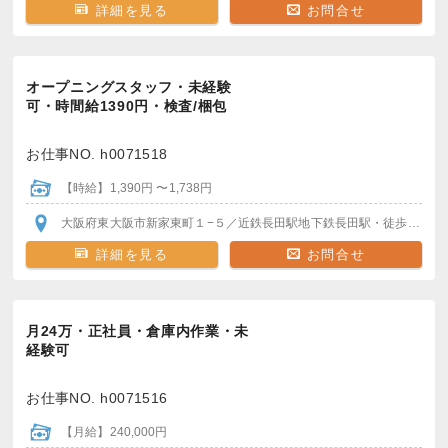
詳細を見る
お問合せ
オープニングスタッフ・未経験
可・時間給1390円・検査/梱包
お仕事NO. h0071518
【時給】1,390円 〜1,738円
大阪府東大阪市新家東町１−５
／近鉄長田駅
地下鉄長田駅
・徒歩13分
・
詳細を見る
お問合せ
月24万・正社員・倉庫内作業・未
経験可
お仕事NO. h0071516
【月給】240,000円