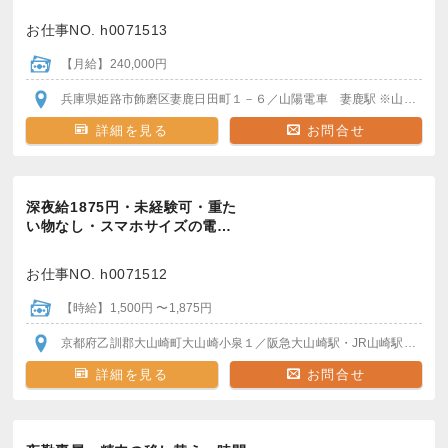
お仕事NO. h0071513
【月給】240,000円
兵庫県姫路市飾磨区妻鹿日田町１－６
／山陽電車 妻鹿駅
※山陽白浜の宮駅
詳細を見る
お問合せ
深夜給1875円・未経験可・重た
い物なし・スマホサイズの電…
お仕事NO. h0071512
【時給】1,500円 〜1,875円
京都府乙訓郡大山崎町大山崎小泉１
／阪急大山崎駅・JR山崎駅
駅から
詳細を見る
お問合せ