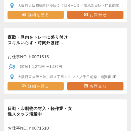
大阪府大阪市鶴見区安田２丁目６−１９
／鴻池新田駅・門真南駅
バイク
詳細を見る
お問合せ
夜勤・豚肉をトレーに盛り付け・
スキルいらず・時間外ほぼ…
お仕事NO. h0071515
【時給】1,271円 〜1,589円
大阪府東大阪市渋川町３丁目１２-２５
／千日前線・南巽駅
JRおおさか東線・長瀬駅
詳細を見る
お問合せ
日勤・印刷物の封入・軽作業・女
性スタッフ活躍中
お仕事NO. h0071510