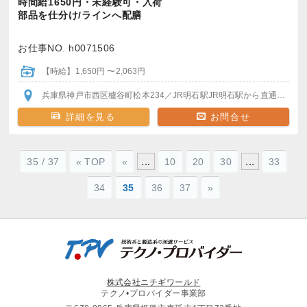
時間給1650円・未経験可・入荷
部品を仕分け/ラインへ配膳
お仕事NO. h0071506
【時給】1,650円 〜2,063円
兵庫県神戸市西区櫨谷町松本234
／JR明石駅
JR明石駅から直通バスで20分程度
詳細を見る
お問合せ
...
...
35 / 37
« TOP
«
10
20
30
33
34
35
36
37
»
株式会社ニチギワールド
テクノ•プロバイダー事業部