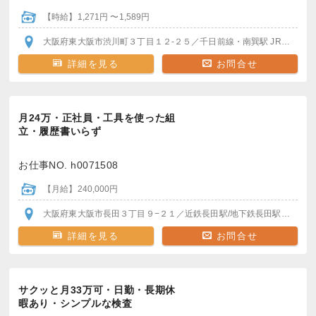
【時給】1,271円 〜1,589円
大阪府東大阪市渋川町３丁目１２-２５
／千日前線・南巽駅
JRおおさか東線・長瀬駅
詳細を見る
お問合せ
月24万・正社員・工具を使った組
立・履歴書いらず
お仕事NO. h0071508
【月給】240,000円
大阪府東大阪市長田３丁目９−２１
／近鉄長田駅/地下鉄長田駅
から徒歩
詳細を見る
お問合せ
サクッと月33万可・日勤・長期休
暇あり・シンプルな検査