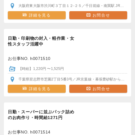
大阪府東大阪市渋川町３丁目１２-２５
／千日前線・南巽駅
JRおおさか東線・長瀬駅
詳細を見る
お問合せ
日勤・印刷物の封入・軽作業・女
性スタッフ活躍中
お仕事NO. h0071510
【時給】1,220円 〜1,525円
千葉県習志野市芝園2丁目5番3号
／JR京葉線・幕張豊砂駅
から徒歩7～8分
詳細を見る
お問合せ
日勤・スーパーに並ぶパック詰め
のお肉作り・時間給1271円
お仕事NO. h0071514