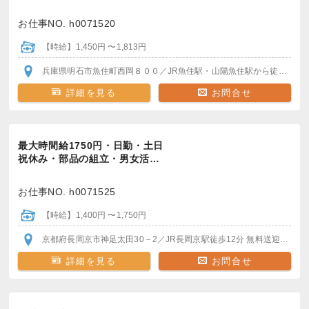
お仕事NO. h0071520
【時給】1,450円 〜1,813円
兵庫県明石市魚住町西岡８００
／JR魚住駅・山陽魚住駅
から徒歩圏内
詳細を見る
お問合せ
最大時間給1750円・日勤・土日
祝休み・部品の組立・男女活…
お仕事NO. h0071525
【時給】1,400円 〜1,750円
京都府長岡京市神足太田30－2
／JR長岡京駅
徒歩12分
無料送迎バスで5分
詳細を見る
お問合せ