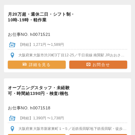
月20万超・週休二日・シフト制・
10時-19時・軽作業
お仕事NO. h0071521
【時給】1,271円 〜1,589円
大阪府東大阪市渋川町3丁目12-25
／千日前線 南巽駅
JRおおさか東線 長瀬駅
詳細を見る
お問合せ
オープニングスタッフ・未経験
可・時間給1390円・検査/梱包
お仕事NO. h0071518
【時給】1,390円 〜1,738円
大阪府東大阪市新家東町１−５
／近鉄長田駅
地下鉄長田駅
・徒歩13分
・