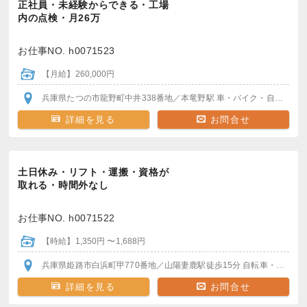
正社員・未経験からできる・工場
内の点検・月26万
お仕事NO. h0071523
【月給】260,000円
兵庫県たつの市龍野町中井338番地
／本竜野駅
車・バイク・自転車通勤OK
詳細を見る
お問合せ
土日休み・リフト・運搬・資格が
取れる・時間外なし
お仕事NO. h0071522
【時給】1,350円 〜1,688円
兵庫県姫路市白浜町甲770番地
／山陽妻鹿駅
徒歩15分
自転車・バイク通勤可
詳細を見る
お問合せ