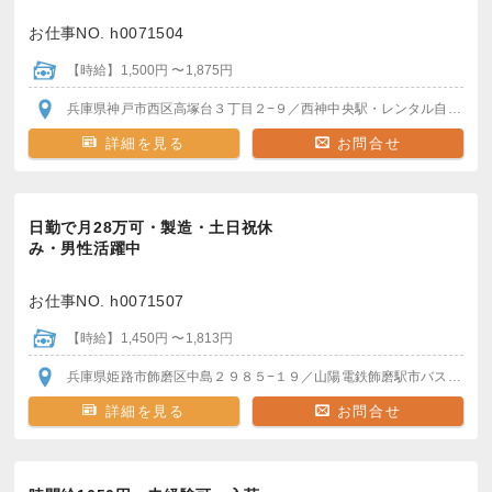
お仕事NO. h0071504
【時給】1,500円 〜1,875円
兵庫県神戸市西区高塚台３丁目２−９
／西神中央駅
・レンタル自転車OK
詳細を見る
お問合せ
日勤で月28万可・製造・土日祝休
み・男性活躍中
お仕事NO. h0071507
【時給】1,450円 〜1,813円
兵庫県姫路市飾磨区中島２９８５−１９
／山陽電鉄飾磨駅
市バスあり
車
詳細を見る
お問合せ