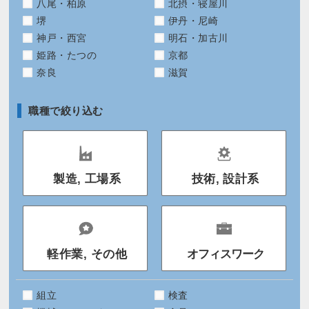
八尾・柏原
北摂・寝屋川
堺
伊丹・尼崎
神戸・西宮
明石・加古川
姫路・たつの
京都
奈良
滋賀
職種で絞り込む
製造, 工場系
技術, 設計系
軽作業, その他
オフィスワーク
組立
検査