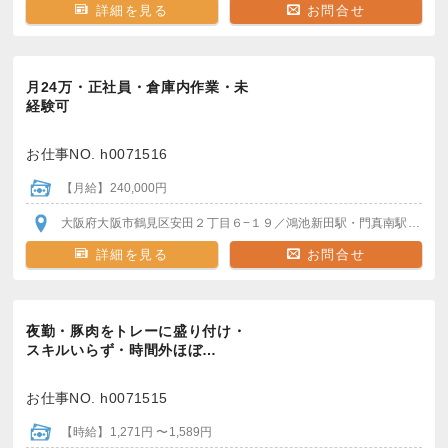
詳細を見る
お問合せ
月24万・正社員・倉庫内作業・未
経験可
お仕事NO. h0071516
【月給】240,000円
大阪府大阪市鶴見区安田２丁目６−１９
／鴻池新田駅・門真南駅
バイク
詳細を見る
お問合せ
夜勤・豚肉をトレーに盛り付け・
スキルいらず・時間外ほぼ…
お仕事NO. h0071515
【時給】1,271円 〜1,589円