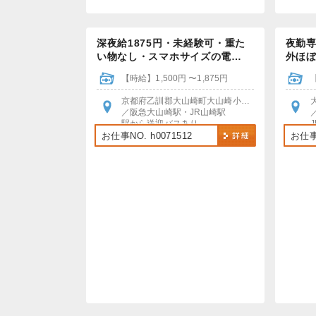
深夜給1875円・未経験可・重た
夜勤
い物なし・スマホサイズの電…
外ほ
【時給】1,500円 〜1,875円
京都府乙訓郡大山崎町大山崎小泉１
／阪急大山崎駅・JR山崎駅
駅から送迎バスあり
お仕事NO. h0071512
お仕事N