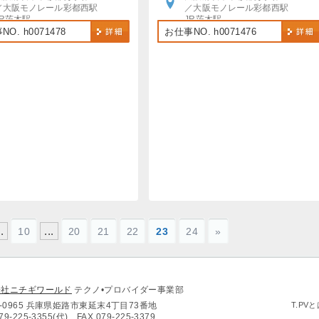
／大阪モノレール彩都西駅
／大阪モノレール彩都西駅
JR茨木駅
JR茨木駅
阪急茨木市駅
阪急茨木市駅
O. h0071478
お仕事NO. h0071476
各駅より送迎バスで10分～25分
各駅より送迎バスで10分～25分
車・バイク・自転車通勤OK
車・バイク・自転車通勤OK
..
...
10
20
21
22
23
24
»
会社ニチギワールド
テクノ•プロバイダー事業部
0-0965 兵庫県姫路市東延末4丁目73番地
T.PV
79-225-3355(代)
FAX.079-225-3379