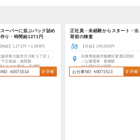
・スーパーに並ぶパック詰め
正社員・未経験からスタート・出
作り・時間給1271円
荷前の検査
【時給】1,271円 〜1,589円
【月給】240,000円
大阪府東大阪市渋川町３丁目１２-２５
兵庫県姫路市飾磨区妻鹿日田町１－６
／千日前線・南巽駅
／山陽電車 妻鹿駅
JRおおさか東線・長瀬駅
※山陽白浜の宮駅
各駅から徒歩通勤可
より無料送迎バスあり
O. h0071514
お仕事NO. h0071513
バイク・自転車通勤OK
車・バイク通勤OK