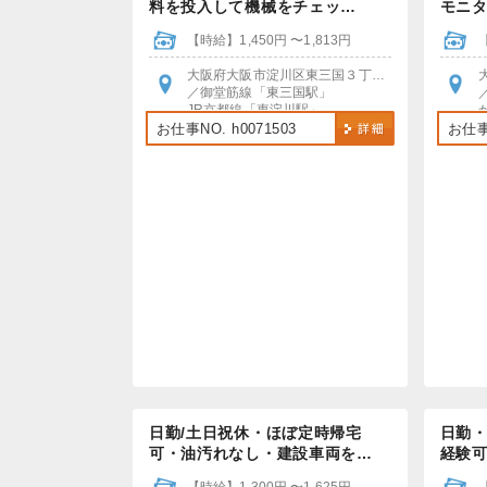
料を投入して機械をチェッ…
モニタ
【時給】1,450円 〜1,813円
大阪府大阪市淀川区東三国３丁目１２−１０
／御堂筋線「東三国駅」
JR京都線「東淀川駅」
各駅送迎バスあり
お仕事NO. h0071503
お仕事N
バイク・自転車通勤OK
日勤/土日祝休・ほぼ定時帰宅
日勤・
可・油汚れなし・建設車両を…
経験