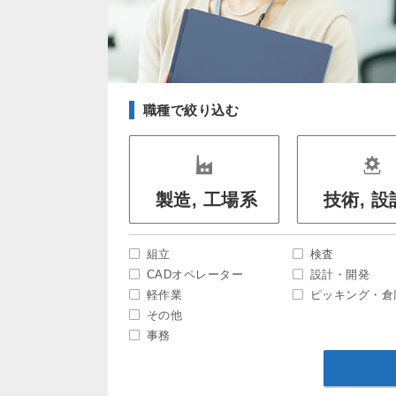
職種で絞り込む
製造, 工場系
技術, 
組立
検査
CADオペレーター
設計・開発
軽作業
ピッキング・倉
その他
事務