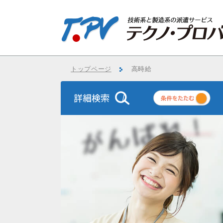
トップページ
高時給
条
件