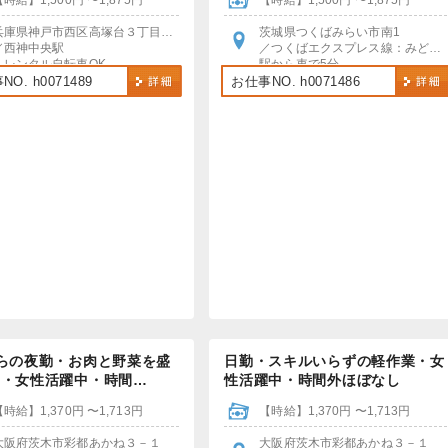
【時給】1,500円 〜1,875円
【時給】1,500円 〜1,875円
兵庫県神戸市西区高塚台３丁目２−９
茨城県つくばみらい市南1
／西神中央駅
／つくばエクスプレス線：みどりの駅
・レンタル自転車OK
駅から車で5分
・車・バイク・自転車での通勤おすすめ
＊車・バイク・自転車通勤OK！
O. h0071489
お仕事NO. h0071486
らの夜勤・お肉と野菜を盛
日勤・スキルいらずの軽作業・女
け・女性活躍中・時間…
性活躍中・時間外ほぼなし
【時給】1,370円 〜1,713円
【時給】1,370円 〜1,713円
大阪府茨木市彩都あかね３－１
大阪府茨木市彩都あかね３－１