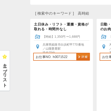
[ 検索中のキーワード ] 高時給
土日休み・リフト・運搬・資格が
日勤
取れる・時間外なし
のお肉
【時給】1,350円 〜1,688円
兵庫県姫路市白浜町甲770番地
／山陽妻鹿駅
徒歩15分
自転車・バイク通勤可
お仕事NO. h0071522
お仕事N
駐輪場あり・無料
キープリスト