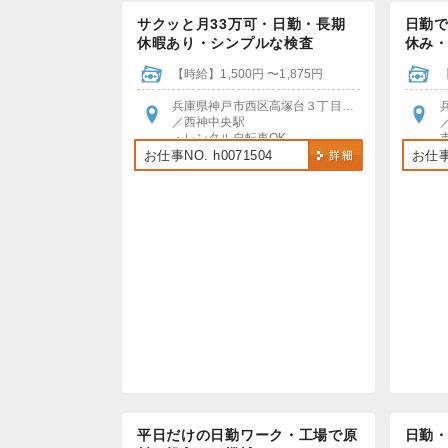
サクッと月33万可・日勤・長期
日勤で
休暇あり・シンプルな検査
休み
【時給】1,500円 〜1,875円
兵庫県神戸市西区高塚台３丁目２−９
／西神中央駅
・レンタル自転車OK
・車・バイク・自転車での通勤おすすめ
お仕事NO. h0071504
お仕事N
平日だけの日勤ワーク・工場で原
日勤