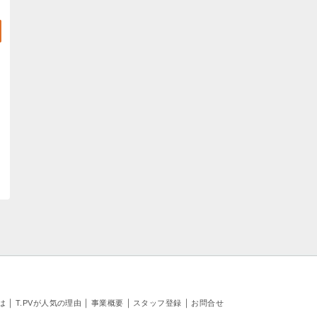
｜
｜
｜
｜
とは
T.PVが人気の理由
事業概要
スタッフ登録
お問合せ