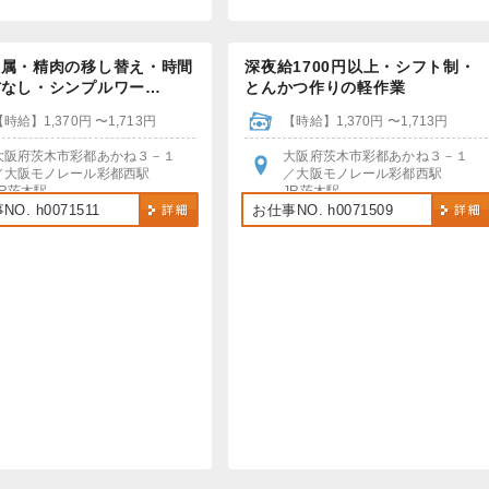
専属・精肉の移し替え・時間
深夜給1700円以上・シフト制・
ぼなし・シンプルワー…
とんかつ作りの軽作業
【時給】1,370円 〜1,713円
【時給】1,370円 〜1,713円
大阪府茨木市彩都あかね３－１
大阪府茨木市彩都あかね３－１
／大阪モノレール彩都西駅
／大阪モノレール彩都西駅
JR茨木駅
JR茨木駅
阪急茨木市駅
阪急茨木市駅
O. h0071511
お仕事NO. h0071509
各駅より送迎バスで10分～25分
各駅より送迎バスで10分～25分
車・バイク・自転車通勤OK
車・バイク・自転車通勤OK