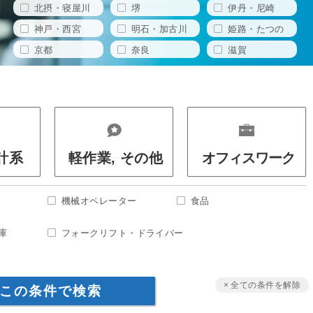
北摂・寝屋川
堺
伊丹・尼崎
神戸・西宮
明石・加古川
姫路・たつの
京都
奈良
滋賀
設計系
軽作業, その他
オフィスワーク
機械オペレーター
食品
庫
フォークリフト・ドライバー
× 全ての条件を解除