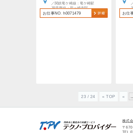
／関鉄竜ケ崎線：竜ケ崎駅
JR常磐線：龍ヶ崎市駅
龍ヶ崎市駅から送迎あり
お仕事NO. h0071479
お仕事N
バイク・自転車通勤OK
.
23 / 24
« TOP
«
株式
〒67
TEL.0