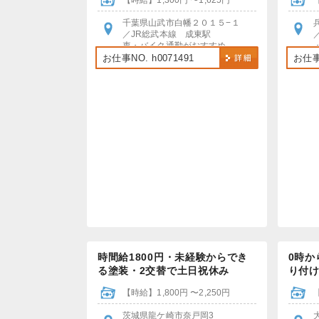
【時給】1,300円 〜1,625円
千葉県山武市白幡２０１５−１
／JR総武本線 成東駅
車・バイク通勤がおすすめ
駐車場無料！
お仕事NO. h0071491
お仕事N
時間給1800円・未経験からでき
0時か
る塗装・2交替で土日祝休み
り付
【時給】1,800円 〜2,250円
茨城県龍ケ崎市奈戸岡3