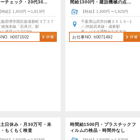
ーチェック・20代30…
間給1300円・建設機械の点…
【時給】1,450円 〜1,813円
【時給】1,300円 〜1,625円
大阪府堺市西区築港新町３丁２７
千葉県山武市白幡２０１５−１
／南海本線「石津川」駅
／JR総武本線・成東駅
から送迎バスで10分
車・バイク通勤がおすすめ
車・バイク・自転車通勤OK
駐車場・駐輪場完備
O. h0071502
お仕事NO. h0071492
土日休み・月30万可・未
時間給1500円・プラスチックフ
可・もくもく検査
ィルムの検品・時間外なし