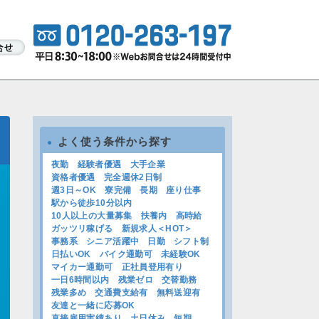
よく使う条件から探す
●
夜勤
経験者優遇
大手企業
資格者優遇
完全週休2日制
週3日～OK
寮完備
長期
座り仕事
駅から徒歩10分以内
10人以上の大量募集
扶養内
高時給
ガッツリ稼げる
新規求人＜HOT＞
事務系
シニア活躍中
日勤
シフト制
日払いOK
バイク通勤可
未経験OK
マイカー通勤可
正社員登用有り
一日6時間以内
残業ゼロ
交替勤務
残業多め
交通費支給有
無料送迎有
友達と一緒に応募OK
直接雇用実績あり
土日休み
短期