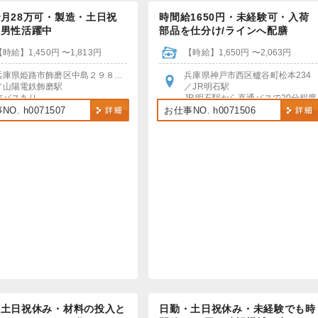
月28万可・製造・土日祝
時間給1650円・未経験可・入荷
・男性活躍中
部品を仕分け/ラインへ配膳
【時給】1,450円 〜1,813円
【時給】1,650円 〜2,063円
兵庫県姫路市飾磨区中島２９８５−１９
兵庫県神戸市西区櫨谷町松本234
／山陽電鉄飾磨駅
／JR明石駅
市バスあり
JR明石駅から直通バスで20分程度
車・バイク通勤がおすすめ！
＊自転車通勤OK！
O. h0071507
お仕事NO. h0071506
無料駐車場あり
・土日祝休み・材料の投入と
日勤・土日祝休み・未経験でも時