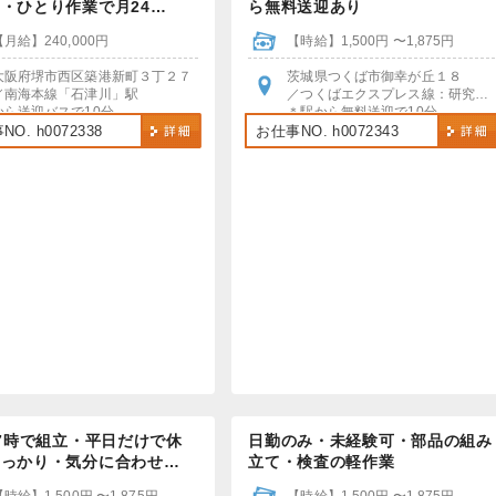
・ひとり作業で月24…
ら無料送迎あり
【月給】240,000円
【時給】1,500円 〜1,875円
大阪府堺市西区築港新町３丁２７
茨城県つくば市御幸が丘１８
／南海本線「石津川」駅
／つくばエクスプレス線：研究学園駅
から送迎バスで10分
＊駅から無料送迎で10分
車・バイク・自転車通勤OK！
＊車・バイク・自転車通勤OK！
O. h0072338
お仕事NO. h0072343
＊無料駐車場あり
17時で組立・平日だけで休
日勤のみ・未経験可・部品の組み
しっかり・気分に合わせ…
立て・検査の軽作業