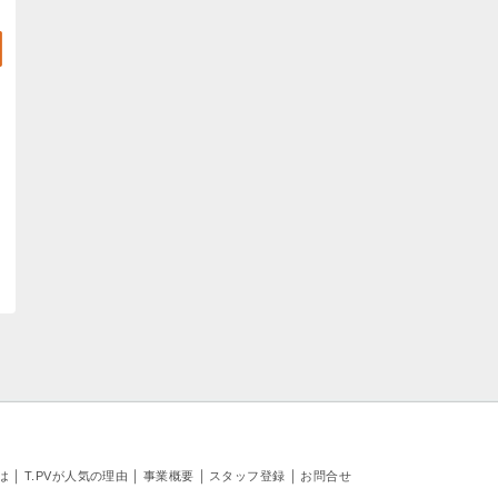
｜
｜
｜
｜
とは
T.PVが人気の理由
事業概要
スタッフ登録
お問合せ