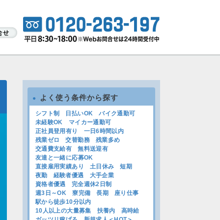
よく使う条件から探す
●
シフト制
日払いOK
バイク通勤可
未経験OK
マイカー通勤可
正社員登用有り
一日6時間以内
残業ゼロ
交替勤務
残業多め
交通費支給有
無料送迎有
友達と一緒に応募OK
直接雇用実績あり
土日休み
短期
夜勤
経験者優遇
大手企業
資格者優遇
完全週休2日制
週3日～OK
寮完備
長期
座り仕事
駅から徒歩10分以内
10人以上の大量募集
扶養内
高時給
ガッツリ稼げる
新規求人＜HOT＞