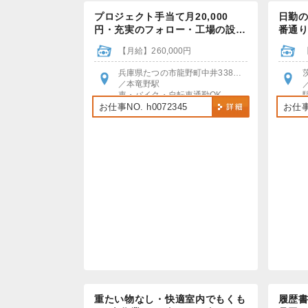
プロジェクト手当て月20,000
日勤
円・充実のフォロー・工場の設…
番通
【月給】260,000円
兵庫県たつの市龍野町中井338番地
／本竜野駅
車・バイク・自転車通勤OK
お仕事NO. h0072345
お仕事N
重たい物なし・快適室内でもくも
履歴