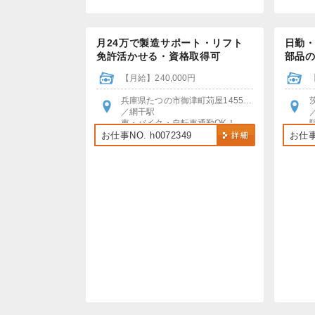
月24万で製造サポート・リフト
日勤
免許活かせる・資格取得可
部品
【月給】240,000円
兵庫県たつの市御津町苅屋1455番地
／網干駅
車・バイク・自転車通勤OK！
お仕事NO. h0072349
お仕事N