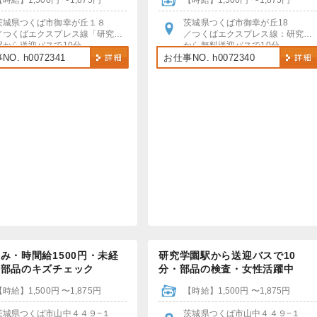
【時給】1,500円 〜1,875円
【時給】1,500円 〜1,875円
茨城県つくば市御幸が丘１８
茨城県つくば市御幸が丘18
／つくばエクスプレス線「研究学園駅」
／つくばエクスプレス線：研究学園駅
駅から送迎バスで10分
から無料送迎バスで10分
車・バイク・自転車通勤OK
車・バイク・自転車通勤OK！
O. h0072341
お仕事NO. h0072340
駐車場・駐輪場あり（無料）
み・時間給1500円・未経
研究学園駅から送迎バスで10
・部品のキズチェック
分・部品の検査・女性活躍中
【時給】1,500円 〜1,875円
【時給】1,500円 〜1,875円
茨城県つくば市山中４４９−１
茨城県つくば市山中４４９−１