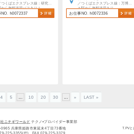
／つくばエクスプレス線：研究学園駅
／つくばエクスプレス線：万博記念公園駅・研究学園駅
駅から無料送迎バスあり！
＊駅から無料送迎あり
自動車・バイク・自転車通勤OK
＊車・バイク・自転車通勤OK！
O. h0072337
お仕事NO. h0072336
駐車場・駐輪場無料
＊無料駐車場あり
...
...
4
5
10
20
30
»
LAST »
会社ニチギワールド
テクノ•プロバイダー事業部
0-0965 兵庫県姫路市東延末4丁目73番地
T.PV
79-225-3355(代)
FAX.079-225-3379