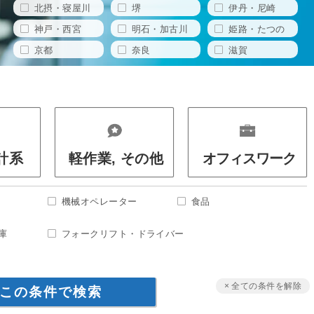
北摂・寝屋川
堺
伊丹・尼崎
神戸・西宮
明石・加古川
姫路・たつの
京都
奈良
滋賀
設計系
軽作業, その他
オフィスワーク
機械オペレーター
食品
庫
フォークリフト・ドライバー
× 全ての条件を解除