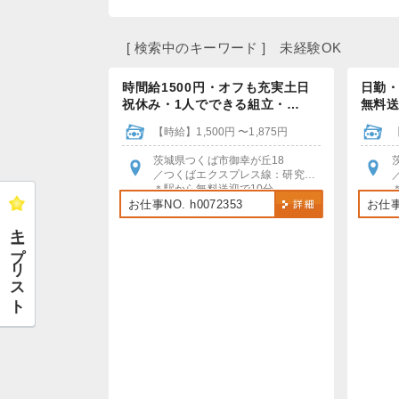
[ 検索中のキーワード ] 未経験OK
時間給1500円・オフも充実土日
日勤
祝休み・1人でできる組立・…
無料送
【時給】1,500円 〜1,875円
茨城県つくば市御幸が丘18
／つくばエクスプレス線：研究学園駅
＊駅から無料送迎で10分
＊車・バイク・自転車通勤OK！
お仕事NO. h0072353
お仕事N
＊無料駐車場あり
キープリスト