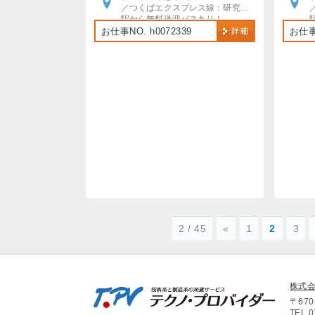
／つくばエクスプレス線：研究学園駅
駅から無料送迎バスあり！
自動車・バイク・自転車通勤OK
お仕事NO. h0072339
お仕事N
（駐車場・駐輪場無料）
2 / 45
«
1
2
3
株式
〒67
TEL.0