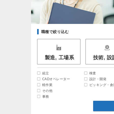
職種で絞り込む
製造, 工場系
技術, 
組立
検査
CADオペレーター
設計・開発
軽作業
ピッキング・倉
その他
事務