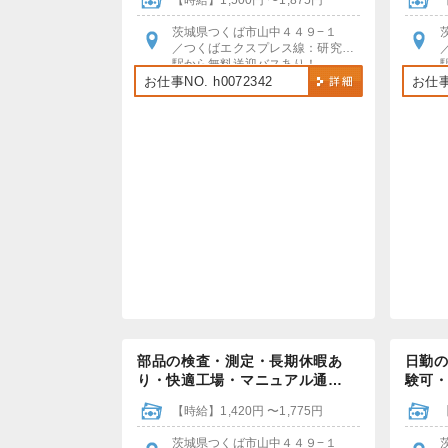
【時給】1,500円 〜1,875円
茨城県つくば市山中４４９−１
／つくばエクスプレス線：研究学園駅
駅から無料送迎バスあり！
自動車・バイク・自転車通勤OK
お仕事NO. h0072342
お仕事N
（駐車場・駐輪場無料）
部品の検査・測定・長期休暇あ
日勤の
り・快適工場・マニュアル通…
験可
【時給】1,420円 〜1,775円
茨城県つくば市山中４４９−１