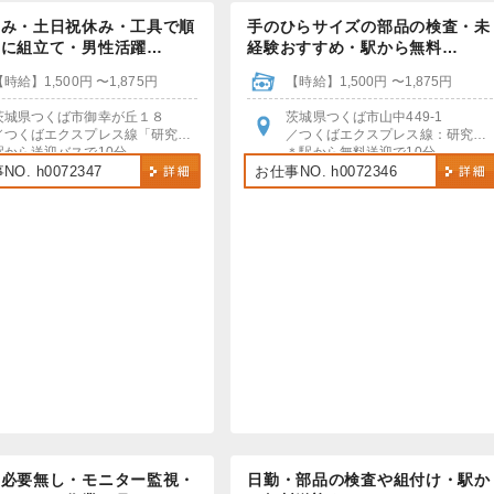
のみ・土日祝休み・工具で順
手のひらサイズの部品の検査・未
りに組立て・男性活躍…
経験おすすめ・駅から無料…
【時給】1,500円 〜1,875円
【時給】1,500円 〜1,875円
茨城県つくば市御幸が丘１８
茨城県つくば市山中449-1
／つくばエクスプレス線「研究学園駅」
／つくばエクスプレス線：研究学園駅
駅から送迎バスで10分
＊駅から無料送迎で10分
車・バイク・自転車通勤OK
＊車・バイク・自転車通勤OK！
O. h0072347
お仕事NO. h0072346
駐車場・駐輪場あり（無料）
＊無料駐車場あり
書必要無し・モニター監視・
日勤・部品の検査や組付け・駅か