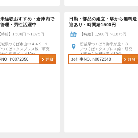
・未経験おすすめ・倉庫内で
日勤・部品の組立・駅から無料送
の管理・男性活躍中
迎あり・時間給1500円
【時給】1,500円 〜1,875円
【時給】1,500円 〜1,875円
茨城県つくば市山中４４９−１
茨城県つくば市御幸が丘１８
／つくばエクスプレス線「研究学園駅」
／つくばエクスプレス線：研究学園駅
駅から送迎バスで10分
＊駅から無料送迎で10分
車・バイク・自転車通勤OK
＊車・バイク・自転車通勤OK！
O. h0072350
お仕事NO. h0072348
駐車場・駐輪場あり（無料）
＊無料駐車場あり