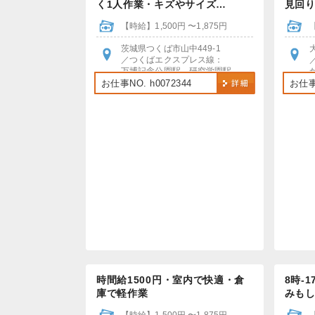
く1人作業・キズやサイズ…
見回り
【時給】1,500円 〜1,875円
茨城県つくば市山中449-1
／つくばエクスプレス線：
万博記念公園駅、研究学園駅
研究学園駅より無料送迎ﾊﾞｽあり
お仕事NO. h0072344
お仕事N
＊車やバイクでの通勤もOK！
＊無料駐車場あり
時間給1500円・室内で快適・倉
8時‐
庫で軽作業
みも