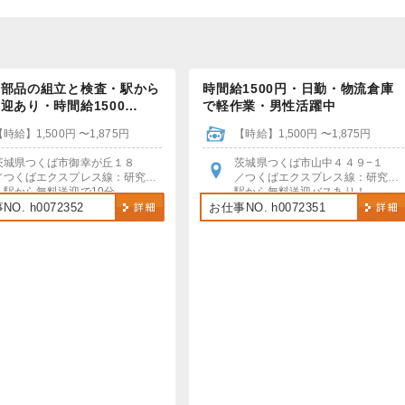
・部品の組立と検査・駅から
時間給1500円・日勤・物流倉庫
迎あり・時間給1500…
で軽作業・男性活躍中
【時給】1,500円 〜1,875円
【時給】1,500円 〜1,875円
茨城県つくば市御幸が丘１８
茨城県つくば市山中４４９−１
／つくばエクスプレス線：研究学園駅
／つくばエクスプレス線：研究学園駅
＊駅から無料送迎で10分
駅から無料送迎バスあり！
＊車・バイク・自転車通勤OK！
自動車・バイク・自転車通勤OK
O. h0072352
お仕事NO. h0072351
＊無料駐車場あり
（駐車場・駐輪場無料）