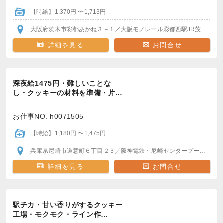
【時給】1,370円 〜1,713円
大阪府茨木市彩都あかね３－１
／大阪モノレール彩都西駅
JR茨木駅
阪
詳細を見る
お問合せ
深夜給1475円・難しいことな
し・クッキーの材料を準備・片…
お仕事NO. h0071505
【時給】1,180円 〜1,475円
兵庫県尼崎市道意町６丁目２６
／阪神電鉄・尼崎センタープール前駅
詳細を見る
お問合せ
駅チカ・甘い香りがするクッキー
工場・モクモク・ライン作…