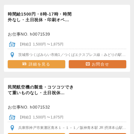
時間給1500円・8時-17時・時間
外なし・土日祝休・印刷オペ…
お仕事NO. h0071539
【時給】1,500円 〜1,875円
茨城県つくばみらい市南1
／つくばエクスプレス線：みどりの駅
駅から
詳細を見る
お問合せ
民間航空機の製造・コツコツでき
て重いものなし・土日祝休…
お仕事NO. h0071532
【時給】1,500円 〜1,875円
兵庫県神戸市東灘区青木１－１－１
／阪神青木駅
JR 摂津本山駅
＊駅か