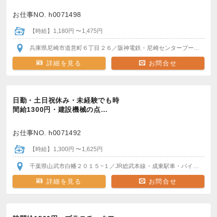
お仕事NO. h0071498
【時給】1,180円 〜1,475円
兵庫県尼崎市道意町６丁目２６
／阪神電鉄・尼崎センタープール前駅
詳細を見る
お問合せ
日勤・土日祝休み・未経験でも時
間給1300円・建設機械の点…
お仕事NO. h0071492
【時給】1,300円 〜1,625円
千葉県山武市白幡２０１５−１
／JR総武本線・成東駅
車・バイク通勤がおすすめ
詳細を見る
お問合せ