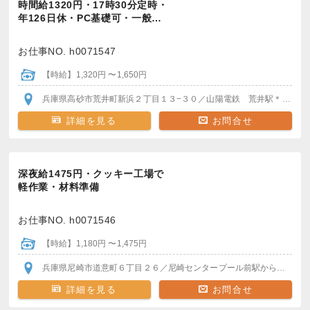
時間給1320円・17時30分定時・
年126日休・PC基礎可・一般…
お仕事NO. h0071547
【時給】1,320円 〜1,650円
兵庫県高砂市荒井町新浜２丁目１３−３０
／山陽電鉄 荒井駅
＊バイク・自転車通勤OK！
詳細を見る
お問合せ
深夜給1475円・クッキー工場で
軽作業・材料準備
お仕事NO. h0071546
【時給】1,180円 〜1,475円
兵庫県尼崎市道意町６丁目２６
／尼崎センタープール前駅
から徒歩8分
詳細を見る
お問合せ