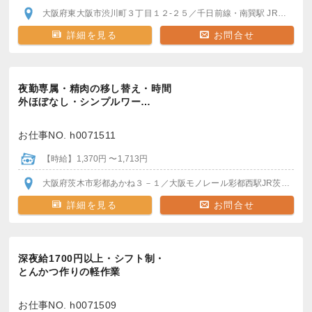
大阪府東大阪市渋川町３丁目１２-２５
／千日前線・南巽駅
JRおおさか東線・長瀬駅
詳細を見る
お問合せ
夜勤専属・精肉の移し替え・時間
外ほぼなし・シンプルワー…
お仕事NO. h0071511
【時給】1,370円 〜1,713円
大阪府茨木市彩都あかね３－１
／大阪モノレール彩都西駅
JR茨木駅
阪
詳細を見る
お問合せ
深夜給1700円以上・シフト制・
とんかつ作りの軽作業
お仕事NO. h0071509