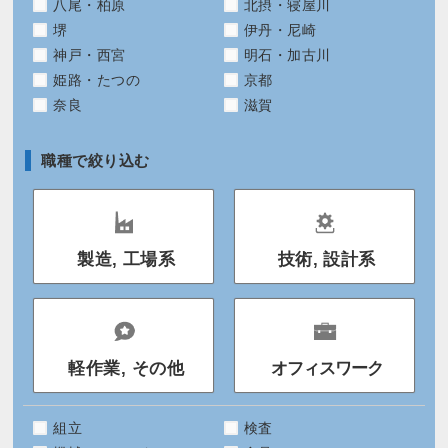
八尾・柏原
北摂・寝屋川
堺
伊丹・尼崎
神戸・西宮
明石・加古川
姫路・たつの
京都
奈良
滋賀
職種で絞り込む
製造, 工場系
技術, 設計系
軽作業, その他
オフィスワーク
組立
検査