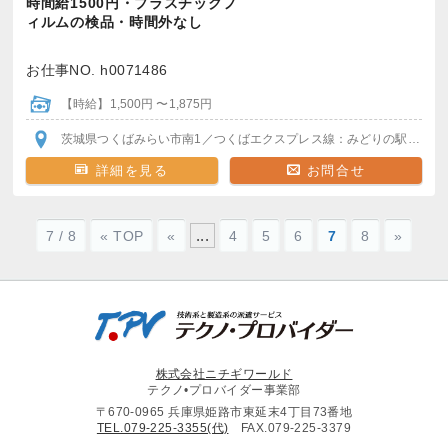
時間給1500円・プラスチックフ
ィルムの検品・時間外なし
お仕事NO. h0071486
【時給】1,500円 〜1,875円
茨城県つくばみらい市南1
／つくばエクスプレス線：みどりの駅
駅から
詳細を見る
お問合せ
...
7 / 8
« TOP
«
4
5
6
7
8
»
株式会社ニチギワールド
テクノ•プロバイダー事業部
〒670-0965 兵庫県姫路市東延末4丁目73番地
TEL.079-225-3355(代)
FAX.079-225-3379