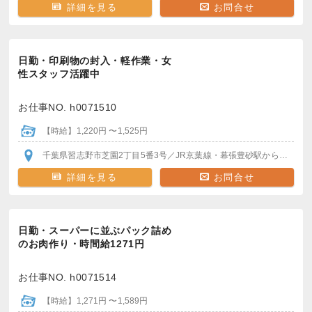
詳細を見る
お問合せ
日勤・印刷物の封入・軽作業・女
性スタッフ活躍中
お仕事NO. h0071510
【時給】1,220円 〜1,525円
千葉県習志野市芝園2丁目5番3号
／JR京葉線・幕張豊砂駅
から徒歩7～8分
詳細を見る
お問合せ
日勤・スーパーに並ぶパック詰め
のお肉作り・時間給1271円
お仕事NO. h0071514
【時給】1,271円 〜1,589円