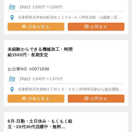
【時給】1,600円 〜2,000円
兵庫県明石市魚住町清水１１０６−４
／JR魚住駅・山陽東二見
各駅か
詳細を見る
お問合せ
未経験からできる機械加工・時間
給1500円・長期安定
お仕事NO. h0071898
【時給】1,500円 〜1,875円
兵庫県明石市貴崎５丁目１０－５０
／JR西明石駅
から徒歩通勤可
※車
詳細を見る
お問合せ
8月-日勤・土日休み・もくもく組
立・20代30代活躍中・無料…