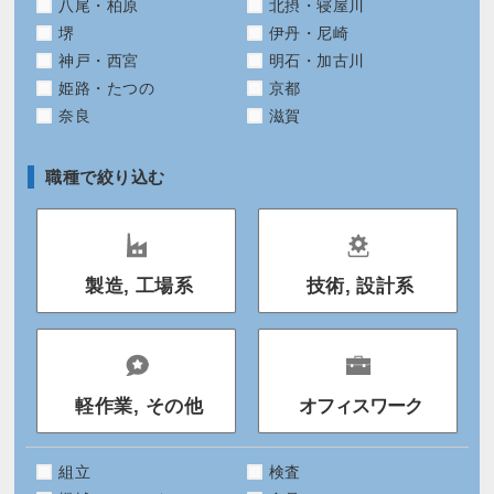
八尾・柏原
北摂・寝屋川
堺
伊丹・尼崎
神戸・西宮
明石・加古川
姫路・たつの
京都
奈良
滋賀
職種で絞り込む
製造, 工場系
技術, 設計系
軽作業, その他
オフィスワーク
組立
検査