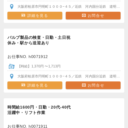
大阪府柏原市円明町１０００−４５
／近鉄 河内国分
近鉄 道明寺駅
よ
詳細を見る
お問合せ
バルブ製品の検査・日勤・土日祝
休み・駅から送迎あり
お仕事NO. h0071912
【時給】1,370円 〜1,713円
大阪府柏原市円明町１０００−４５
／近鉄 河内国分
近鉄 道明寺駅
よ
詳細を見る
お問合せ
時間給1600円・日勤・20代-40代
活躍中・リフト作業
お仕事NO. h0071911