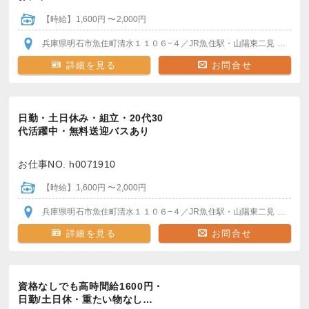
【時給】1,600円 〜2,000円
兵庫県明石市魚住町清水１１０６−４
／JR魚住駅・山陽東二見
各駅か
詳細を見る
お問合せ
日勤・土日休み・組立・20代30
代活躍中・無料送迎バスあり
お仕事NO. h0071910
【時給】1,600円 〜2,000円
兵庫県明石市魚住町清水１１０６−４
／JR魚住駅・山陽東二見
各駅か
詳細を見る
お問合せ
資格なしでも高時間給1600円・
日勤/土日休・重たい物なし…