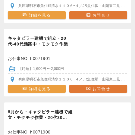
兵庫県明石市魚住町清水１１０６−４
／JR魚住駅・山陽東二見
各駅か
詳細を見る
お問合せ
キャタピラー建機で組立・20
代-40代活躍中・モクモク作業
お仕事NO. h0071901
【時給】1,600円 〜2,000円
兵庫県明石市魚住町清水１１０６−４
／JR魚住駅・山陽東二見
各駅か
詳細を見る
お問合せ
8月から・キャタピラー建機で組
立・モクモク作業・20代30…
お仕事NO. h0071900