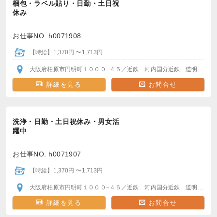
梱包・ラベル貼り・日勤・土日祝
休み
お仕事NO. h0071908
【時給】1,370円 〜1,713円
大阪府柏原市円明町１０００−４５
／近鉄 河内国分
近鉄 道明寺駅
よ
詳細を見る
お問合せ
洗浄・日勤・土日祝休み・男女活
躍中
お仕事NO. h0071907
【時給】1,370円 〜1,713円
大阪府柏原市円明町１０００−４５
／近鉄 河内国分
近鉄 道明寺駅
よ
詳細を見る
お問合せ