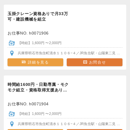
玉掛クレーン資格ありで月33万
可・建設機械を組立
お仕事NO. h0071906
【時給】1,600円 〜2,000円
兵庫県明石市魚住町清水１１０６−４
／JR魚住駅・山陽東二見
各駅か
詳細を見る
お問合せ
時間給1600円・日勤専属・モク
モク組立・資格取得支援あり…
お仕事NO. h0071904
【時給】1,600円 〜2,000円
兵庫県明石市魚住町清水１１０６−４
／JR魚住駅・山陽東二見
各駅か