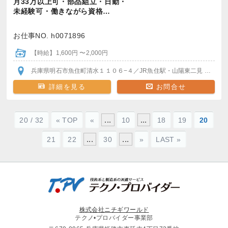
月33万以上可・部品組立・日勤・
未経験可・働きながら資格…
お仕事NO. h0071896
【時給】1,600円 〜2,000円
兵庫県明石市魚住町清水１１０６−４
／JR魚住駅・山陽東二見
各駅か
詳細を見る
お問合せ
...
...
20 / 32
« TOP
«
10
18
19
20
...
...
21
22
30
»
LAST »
株式会社ニチギワールド
テクノ•プロバイダー事業部