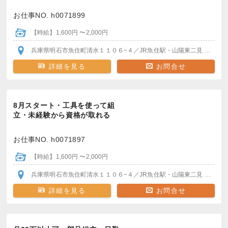
お仕事NO. h0071899
【時給】1,600円 〜2,000円
兵庫県明石市魚住町清水１１０６−４
／JR魚住駅・山陽東二見
各駅か
詳細を見る
お問合せ
8月スタート・工具を使って組
立・未経験から資格が取れる
お仕事NO. h0071897
【時給】1,600円 〜2,000円
兵庫県明石市魚住町清水１１０６−４
／JR魚住駅・山陽東二見
各駅か
詳細を見る
お問合せ