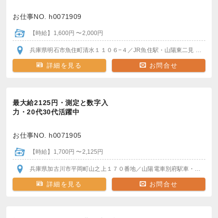
お仕事NO. h0071909
【時給】1,600円 〜2,000円
兵庫県明石市魚住町清水１１０６−４
／JR魚住駅・山陽東二見
各駅か
詳細を見る
お問合せ
最大給2125円・測定と数字入
力・20代30代活躍中
お仕事NO. h0071905
【時給】1,700円 〜2,125円
兵庫県加古川市平岡町山之上１７０番地
／山陽電車別府駅
車・バイク・自転車通勤OK
詳細を見る
お問合せ