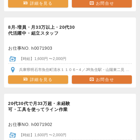
詳細を見る
お問合せ
8月-増員・月33万以上・20代30
代活躍中・組立スタッフ
お仕事NO. h0071903
【時給】1,600円 〜2,000円
兵庫県明石市魚住町清水１１０６−４
／JR魚住駅・山陽東二見
各駅か
詳細を見る
お問合せ
20代30代で月33万超・未経験
可・工具を使ってライン作業
お仕事NO. h0071902
【時給】1,600円 〜2,000円