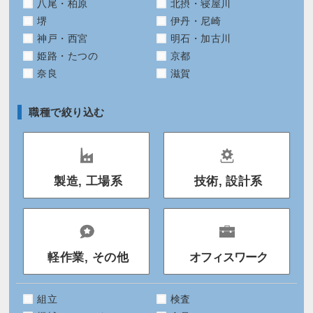
八尾・柏原
北摂・寝屋川
堺
伊丹・尼崎
神戸・西宮
明石・加古川
姫路・たつの
京都
奈良
滋賀
職種で絞り込む
製造, 工場系
技術, 設計系
軽作業, その他
オフィスワーク
組立
検査