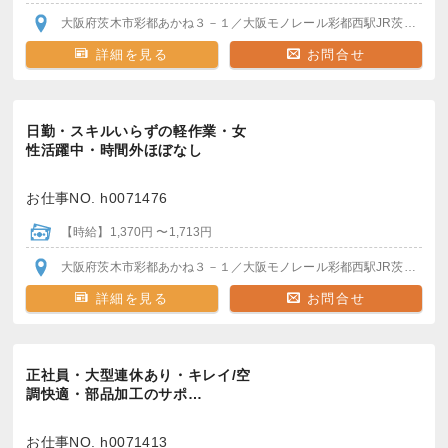
大阪府茨木市彩都あかね３－１
／大阪モノレール彩都西駅
JR茨木駅
阪
詳細を見る
お問合せ
日勤・スキルいらずの軽作業・女
性活躍中・時間外ほぼなし
お仕事NO. h0071476
【時給】1,370円 〜1,713円
大阪府茨木市彩都あかね３－１
／大阪モノレール彩都西駅
JR茨木駅
阪
詳細を見る
お問合せ
正社員・大型連休あり・キレイ/空
調快適・部品加工のサポ…
お仕事NO. h0071413