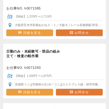
お仕事NO. h0071385
【時給】1,370円 〜1,713円
大阪府茨木市彩都あかね３－１
／大阪モノレール彩都西駅
JR茨木駅
阪
詳細を見る
お問合せ
日勤のみ・未経験可・部品の組み
立て・検査の軽作業
お仕事NO. h0071393
【時給】1,500円 〜1,875円
茨城県つくば市御幸が丘18
／つくばエクスプレス線：研究学園駅
から
詳細を見る
お問合せ