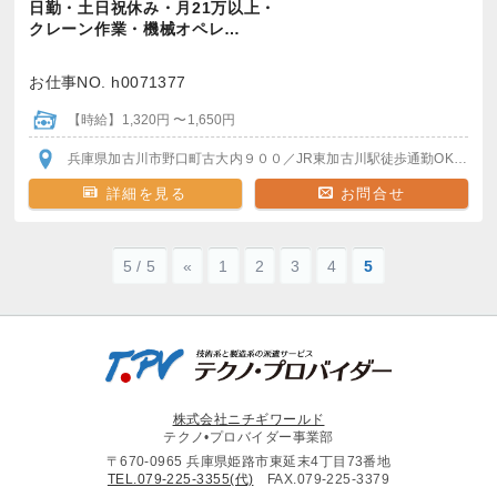
日勤・土日祝休み・月21万以上・
クレーン作業・機械オペレ…
お仕事NO. h0071377
【時給】1,320円 〜1,650円
兵庫県加古川市野口町古大内９００
／JR東加古川駅
徒歩通勤OK
自転車
詳細を見る
お問合せ
5 / 5
«
1
2
3
4
5
株式会社ニチギワールド
テクノ•プロバイダー事業部
〒670-0965 兵庫県姫路市東延末4丁目73番地
TEL.079-225-3355(代)
FAX.079-225-3379