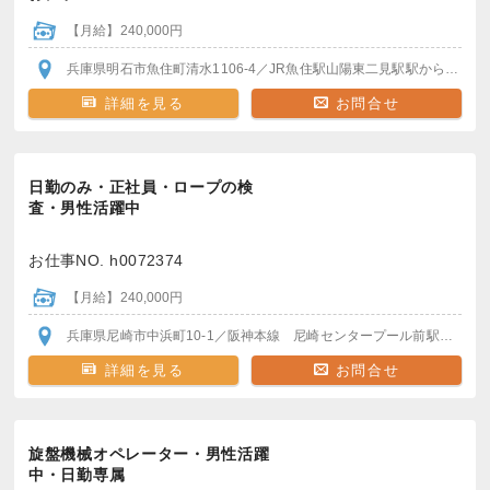
【月給】240,000円
兵庫県明石市魚住町清水1106-4
／JR魚住駅
山陽東二見駅
駅から送迎バスあり
詳細を見る
お問合せ
日勤のみ・正社員・ロープの検
査・男性活躍中
お仕事NO. h0072374
【月給】240,000円
兵庫県尼崎市中浜町10-1
／阪神本線 尼崎センタープール前駅
から徒歩
詳細を見る
お問合せ
旋盤機械オペレーター・男性活躍
中・日勤専属