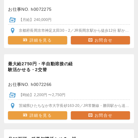
お仕事NO. h0072275
【月給】240,000円
京都府長岡京市神足太田30－2
／JR長岡京駅
から徒歩12分
駅から送迎バスあり
詳細を見る
お問合せ
最大給2750円・半自動溶接の経
験活かせる・2交替
お仕事NO. h0072266
【時給】2,200円 〜2,750円
茨城県ひたちなか市大字長砂163-20
／JR常磐線・勝田駅
から送迎バスで30分
詳細を見る
お問合せ