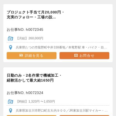
プロジェクト手当て月20,000円・
充実のフォロー・工場の設…
お仕事NO. h0072345
【月給】260,000円
兵庫県たつの市龍野町中井338番地
／本竜野駅
車・バイク・自転車通勤OK
詳細を見る
お問合せ
日勤のみ・2名作業で機械加工・
経験活かして最大給1650円
お仕事NO. h0072324
【時給】1,320円 〜1,650円
兵庫県加古川市野口町古大内９００
／JR東加古川駅
マイカー・バイク通勤OK