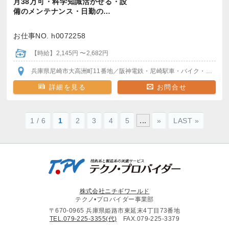
月38万可・科学知識活かせる・設
備のメンテナンス・日勤の…
お仕事NO. h0072258
【時給】2,145円 〜2,682円
兵庫県尼崎市大高洲町11番地
／阪神電鉄・尼崎駅
車・バイク・自転車通勤OK
詳細を見る
お問合せ
...
1 / 6
1
2
3
4
5
»
LAST »
株式会社ニチギワールド
テクノ•プロバイダー事業部
〒670-0965 兵庫県姫路市東延末4丁目73番地
TEL.079-225-3355(代)
FAX.079-225-3379