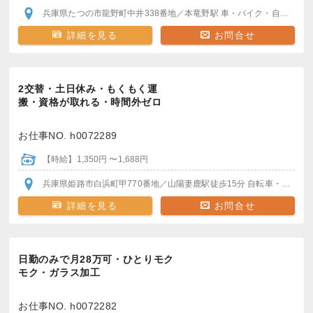
兵庫県たつの市龍野町中井338番地
／本竜野駅
車・バイク・自転車通勤OK
詳細を見る
お問合せ
2交替・土日休み・もくもく運
搬・資格が取れる・時間外ゼロ
お仕事NO. h0072289
【時給】1,350円 〜1,688円
兵庫県姫路市白浜町甲770番地
／山陽妻鹿駅
徒歩15分
自転車・バイク通勤可
詳細を見る
お問合せ
日勤のみで月28万可・ひとりモク
モク・ガラス加工
お仕事NO. h0072282