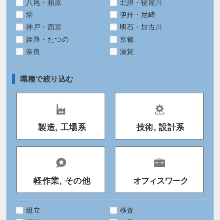
八尾・柏原
北摂・寝屋川
堺
伊丹・尼崎
神戸・西宮
明石・加古川
姫路・たつの
京都
奈良
滋賀
職種で絞り込む
製造, 工場系
技術, 設計系
軽作業, その他
オフィスワーク
組立
検査